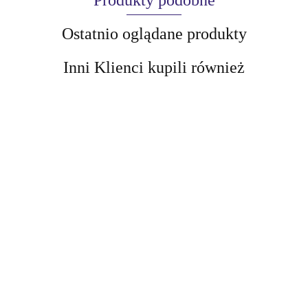
Produkty podobne
Ostatnio oglądane produkty
Inni Klienci kupili również
AIR-VAL
AMALFI
VIVIENNE SABO
BELLAOGGI
CABARET
LASH RULE-
Vivienne Sabo
LATEX
BREAKER Tusz do
Brązowa tusz do rzęs
48.91
58.00
WATERPROOF
rzęs z efektem
MascaraCabaret
50.83
MASCARA (9 ml)
laminowania
Premiere Artistic