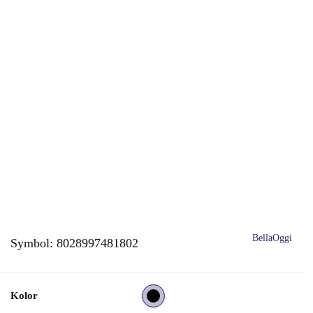
BellaOggi
Symbol:
8028997481802
Kolor