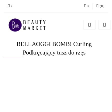
(
0
)
Zaloguj się
Zarejestruj się
Dodaj zgłoszenie
BELLAOGGI BOMB! Curling
Podkręcający tusz do rzęs