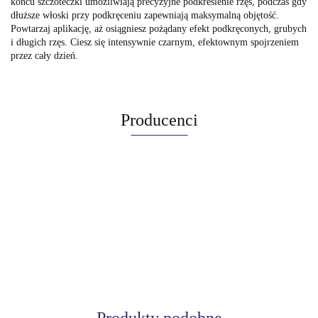
końcu szczoteczki umożliwiają precyzyjne podkreślenie rzęs, podczas gdy
dłuższe włoski przy podkręceniu zapewniają maksymalną objętość.
Powtarzaj aplikację, aż osiągniesz pożądany efekt podkręconych, grubych
i długich rzęs. Ciesz się intensywnie czarnym, efektownym spojrzeniem
przez cały dzień.
Producenci