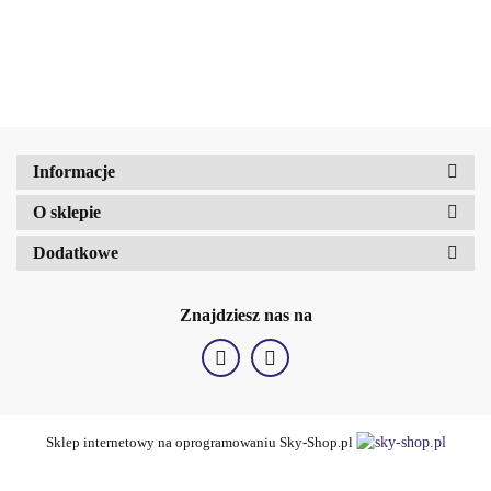
Amalfi-dent
Volume No.05 (9ml)
b2Hair
Informacje
O sklepie
Dodatkowe
Znajdziesz nas na
Sklep internetowy na oprogramowaniu Sky-Shop.pl