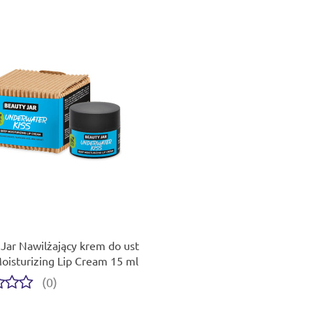
Produkt niedostępny
Jar Nawilżający krem do ust
isturizing Lip Cream 15 ml
(0)