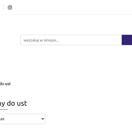
Ciało i kąpiel
Mężczyźni
Dzieci
Makij
Marki
HURT
Bestsellery
Promocje
Nowośc
ężczyźni
Dzieci
Makijaż
Perfumy
Healt
do ust
y do ust