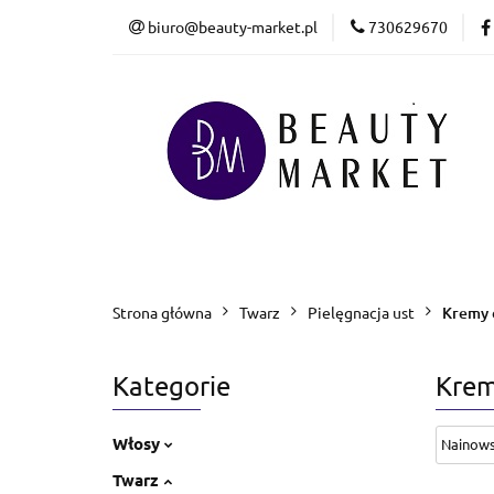
biuro@beauty-market.pl
730629670
Włosy
Twarz
Health & Care
Włosy
Twarz
Ciało i kąpiel
M
Bestsellery
Promocje
Nowości
Strona główna
Twarz
Pielęgnacja ust
Kremy 
Kategorie
Krem
Włosy
Twarz