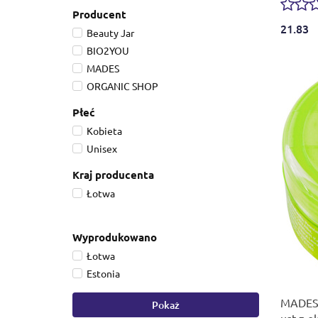
Producent
21.83
Beauty Jar
BIO2YOU
MADES
ORGANIC SHOP
Płeć
Kobieta
Unisex
Kraj producenta
Łotwa
Wyprodukowano
Łotwa
Estonia
MADES 
Pokaż
ust z e