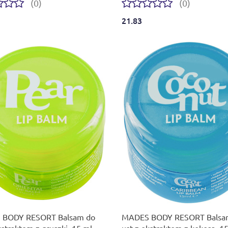
(0)
(0)
21.83
Produkt niedostępny
Produkt niedostępny
BODY RESORT Balsam do
MADES BODY RESORT Balsa
kstraktem z gruszki, 15 ml
ust z ekstraktem z kokosa, 1