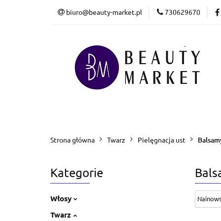
biuro@beauty-market.pl
730629670
Włosy
Twarz
Health & Care
Włosy
Twarz
Ciało i kąpiel
M
Bestsellery
Promocje
Nowości
Strona główna
Twarz
Pielęgnacja ust
Balsamy
Kategorie
Bals
Włosy
Twarz