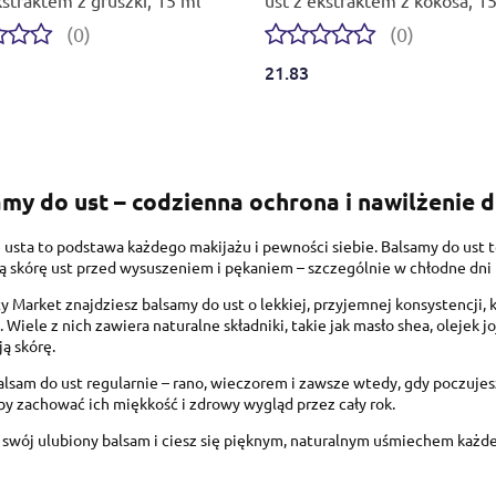
(0)
(0)
21.83
my do ust – codzienna ochrona i nawilżenie d
usta to podstawa każdego makijażu i pewności siebie. Balsamy do ust to
ną skórę ust przed wysuszeniem i pękaniem – szczególnie w chłodne d
 Market znajdziesz balsamy do ust o lekkiej, przyjemnej konsystencji, kt
 Wiele z nich zawiera naturalne składniki, takie jak masło shea, olejek 
ą skórę.
alsam do ust regularnie – rano, wieczorem i zawsze wtedy, gdy poczujesz
by zachować ich miękkość i zdrowy wygląd przez cały rok.
swój ulubiony balsam i ciesz się pięknym, naturalnym uśmiechem każde