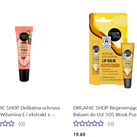
C SHOP Delikatna ochrona
ORGANIC SHOP Regenerując
Witamina E i ekstrakt z
Balsam do Ust SOS Wosk Pszc
ini balsam do ust 10 ml
Masło Shea 10 ml
(0)
(0)
19.60