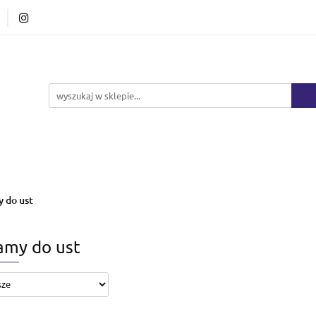
Ciało i kąpiel
Mężczyźni
Dzieci
Makij
Marki
HURT
Bestsellery
Promocje
Nowośc
ężczyźni
Dzieci
Makijaż
Perfumy
Healt
 do ust
amy do ust