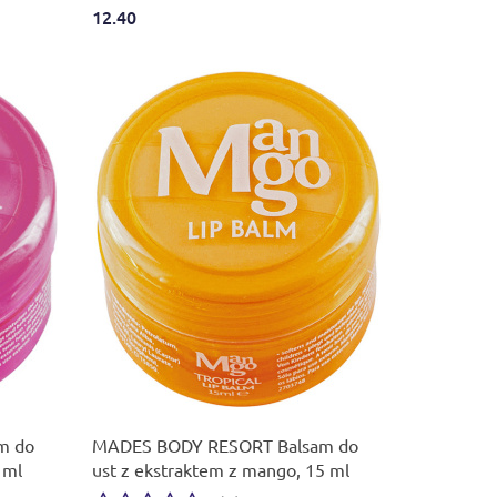
12.40
Produkt niedostępny
m do
MADES BODY RESORT Balsam do
 ml
ust z ekstraktem z mango, 15 ml