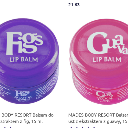
21.63
Produkt niedostępny
Produkt niedostępny
BODY RESORT Balsam do
MADES BODY RESORT Balsa
kstraktem z fig, 15 ml
ust z ekstraktem z guawy, 15