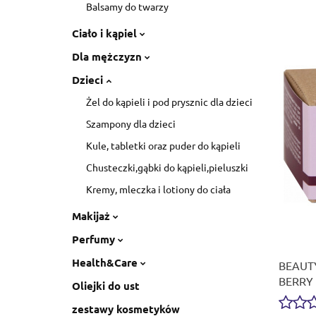
Balsamy do twarzy
Ciało i kąpiel
Dla mężczyzn
Dzieci
Żel do kąpieli i pod prysznic dla dzieci
Szampony dla dzieci
Kule, tabletki oraz puder do kąpieli
Chusteczki,gąbki do kąpieli,pieluszki
Kremy, mleczka i lotiony do ciała
Makijaż
Perfumy
Health&Care
BEAUTY
BERRY 
Oliejki do ust
zestawy kosmetyków