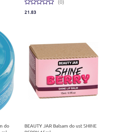
(0)
21.83
Produkt niedostępny
m do
BEAUTY JAR Balsam do ust SHINE
5 ml
BERRY 15ml