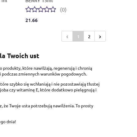
(0)
21.66
1
2
la Twoich ust
 produkty, które nawilżają, regenerują i chronią
ni i podczas zmiennych warunków pogodowych.
óre szybko się wchłaniają i nie pozostawiają tłustej
jojoba czy witaminę E, które dodatkowo pielęgnują i
, że Twoje usta potrzebują nawilżenia. To prosty
go dnia!