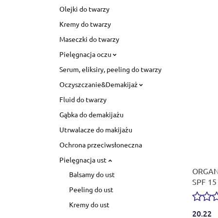
Olejki do twarzy
Kremy do twarzy
Maseczki do twarzy
Pielęgnacja oczu
Serum, eliksiry, peeling do twarzy
Oczyszczanie&Demakijaż
Fluid do twarzy
Gąbka do demakijażu
Utrwalacze do makijażu
Ochrona przeciwsłoneczna
Pielęgnacja ust
ORGANI
Balsamy do ust
SPF 15 
Peeling do ust
brzoskw
Kremy do ust
20.22