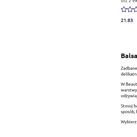
21.83
Balsa
Zadbane 
delikat
W Beauty
warstwy.
odżywiaj
Stosuj b
sposób, 
Wybierz 