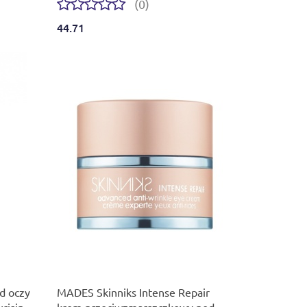
(0)
44.71
Produkt niedostępny
d oczy
MADES Skinniks Intense Repair
rising
krem przeciwzmarszczkowy pod