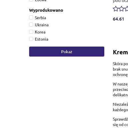
Contou
Wyprodukowano
Serbia
64.61
Ukraina
Korea
Estonia
Kremy
Pokaż
Skóra po
brak snu
ochronę 
W naszej
przeciwz
delikatn
Niezależ
każdego 
Sprawdź 
się od c