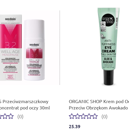
 Przeciwzmarszczkowy
ORGANIC SHOP Krem pod O
oncentrat pod oczy 30ml
Przeciw Obrzękom Awokado i
30 ml
(0)
(0)
25.39