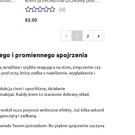
oczy 15 ml
(0)
83.00
1
2
ego i promiennego spojrzenia
a, wrażliwa i szybko reagująca na stres, zmęczenie czy
 pod oczy, który zadba o nawilżenie, wygładzenie i
kcja cieni i opuchlizny, działanie
makijaż. Każdy krem to starannie dobrany skład,
y wokół oczu przynosi widoczne efekty. Już kilka sekund
wypoczętą i zadbaną.
powiada Twoim potrzebom. Bo piękne spojrzenie zaczyna