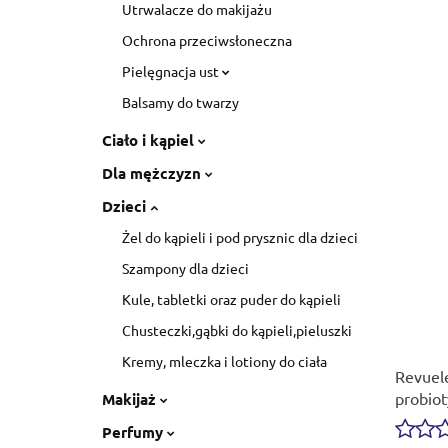
Utrwalacze do makijażu
Ochrona przeciwsłoneczna
Pielęgnacja ust
Balsamy do twarzy
Ciało i kąpiel
Dla mężczyzn
Dzieci
Żel do kąpieli i pod prysznic dla dzieci
Szampony dla dzieci
Kule, tabletki oraz puder do kąpieli
Chusteczki,gąbki do kąpieli,pieluszki
Kremy, mleczka i lotiony do ciała
Revuel
probiot
Makijaż
Probiot
Perfumy