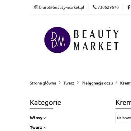
biuro@beauty-market.pl
730629670
Włosy
Twarz
Health & Care
Włosy
Twarz
Ciało i kąpiel
M
Bestsellery
Promocje
Nowości
Strona główna
Twarz
Pielęgnacja oczu
Kremy
Kategorie
Krem
Włosy
Twarz