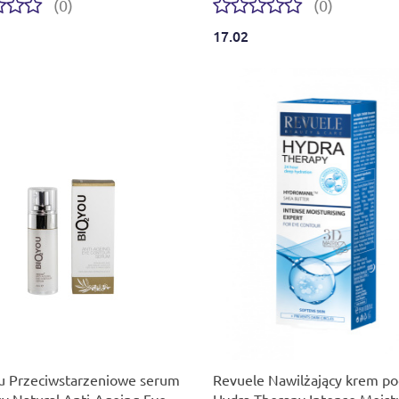
(0)
(0)
17.02
u Przeciwstarzeniowe serum
Revuele Nawilżający krem po
y Natural Anti-Ageing Eye
Hydra Therapy Intense Moistu