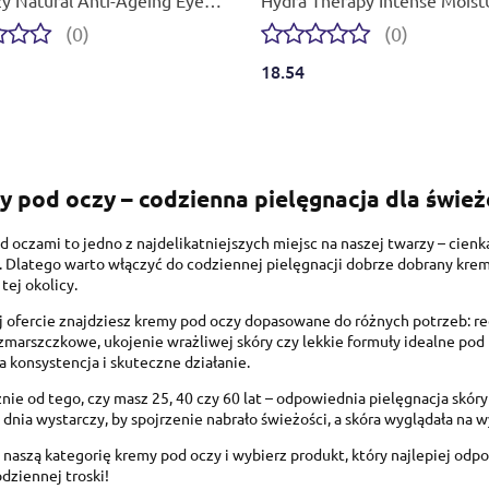
r Serum 30 ml
Expert for Eye Contour 25 ml
(0)
(0)
18.54
 pod oczy – codzienna pielęgnacja dla śwież
d oczami to jedno z najdelikatniejszych miejsc na naszej twarzy – cienk
. Dlatego warto włączyć do codziennej pielęgnacji dobrze dobrany krem
tej okolicy.
 ofercie znajdziesz kremy pod oczy dopasowane do różnych potrzeb: redu
marszczkowe, ukojenie wrażliwej skóry czy lekkie formuły idealne pod 
a konsystencja i skuteczne działanie.
nie od tego, czy masz 25, 40 czy 60 lat – odpowiednia pielęgnacja skór
dnia wystarczy, by spojrzenie nabrało świeżości, a skóra wyglądała na 
naszą kategorię kremy pod oczy i wybierz produkt, który najlepiej od
odziennej troski!