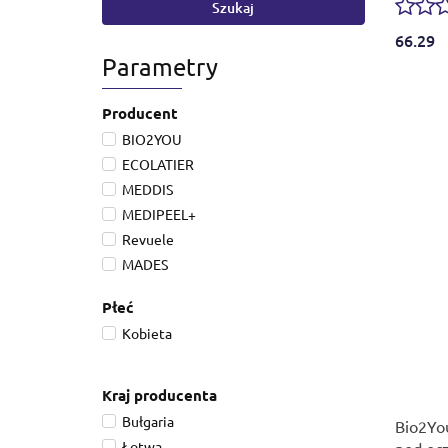
Szukaj
66.29
Parametry
Producent
BIO2YOU
ECOLATIER
MEDDIS
MEDIPEEL+
Revuele
MADES
ORGANIC SHOP
Płeć
Kobieta
Kraj producenta
Bułgaria
Bio2Yo
Łotwa
pod ocz