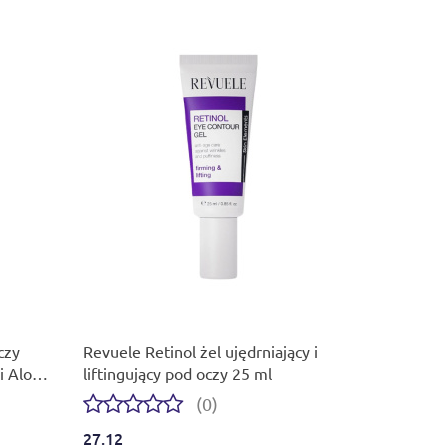
czy
Revuele Retinol żel ujędrniający i
 Aloes
liftingujący pod oczy 25 ml
(0)
27.12