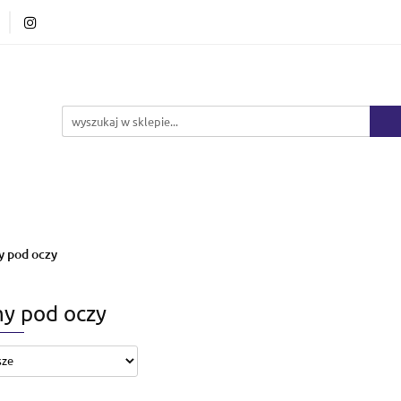
Ciało i kąpiel
Mężczyźni
Dzieci
Makij
Marki
HURT
Bestsellery
Promocje
Nowośc
ężczyźni
Dzieci
Makijaż
Perfumy
Healt
 pod oczy
y pod oczy