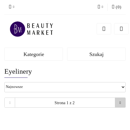
(
0
)
Zaloguj się
Zarejestruj się
Dodaj zgłoszenie
Kategorie
Szukaj
Eyelinery