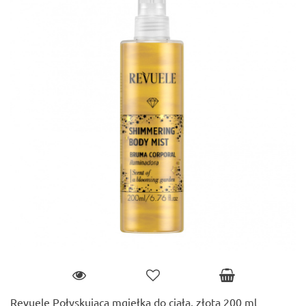
Revuele Połyskująca mgiełka do ciała, złota 200 ml