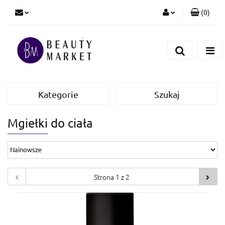
(
0
)
Zaloguj się
Zarejestruj się
Dodaj zgłoszenie
Kategorie
Szukaj
Mgiełki do ciała