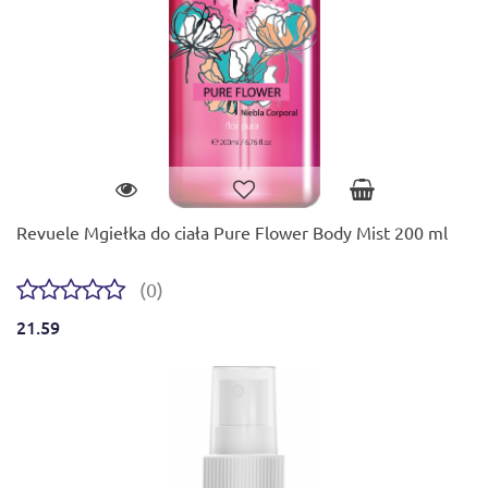
Revuele Mgiełka do ciała Pure Flower Body Mist 200 ml
(0)
21.59