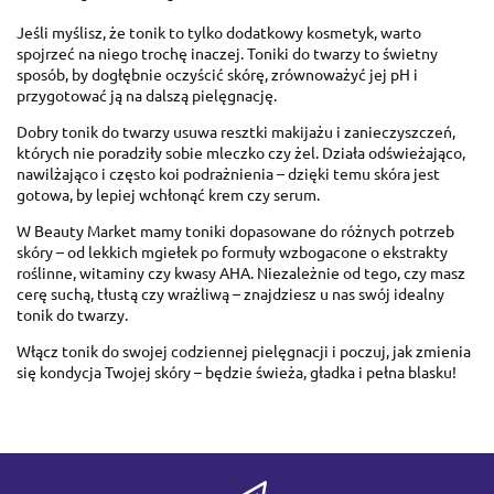
Jeśli myślisz, że tonik to tylko dodatkowy kosmetyk, warto
spojrzeć na niego trochę inaczej. Toniki do twarzy to świetny
sposób, by dogłębnie oczyścić skórę, zrównoważyć jej pH i
przygotować ją na dalszą pielęgnację.
Dobry tonik do twarzy usuwa resztki makijażu i zanieczyszczeń,
których nie poradziły sobie mleczko czy żel. Działa odświeżająco,
nawilżająco i często koi podrażnienia – dzięki temu skóra jest
gotowa, by lepiej wchłonąć krem czy serum.
W Beauty Market mamy toniki dopasowane do różnych potrzeb
skóry – od lekkich mgiełek po formuły wzbogacone o ekstrakty
roślinne, witaminy czy kwasy AHA. Niezależnie od tego, czy masz
cerę suchą, tłustą czy wrażliwą – znajdziesz u nas swój idealny
tonik do twarzy.
Włącz tonik do swojej codziennej pielęgnacji i poczuj, jak zmienia
się kondycja Twojej skóry – będzie świeża, gładka i pełna blasku!