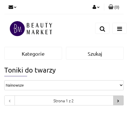
(
0
)
Zaloguj się
Zarejestruj się
Dodaj zgłoszenie
Kategorie
Szukaj
Toniki do twarzy