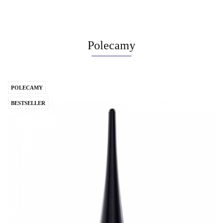
Sabo, mieszkającej w Paryżu lat 30., kt...
Polecamy
POLECAMY
BESTSELLER