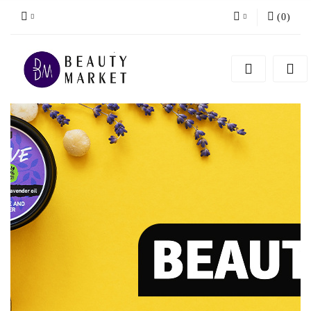
(
0
)
Zaloguj się
Zarejestruj się
Dodaj zgłoszenie