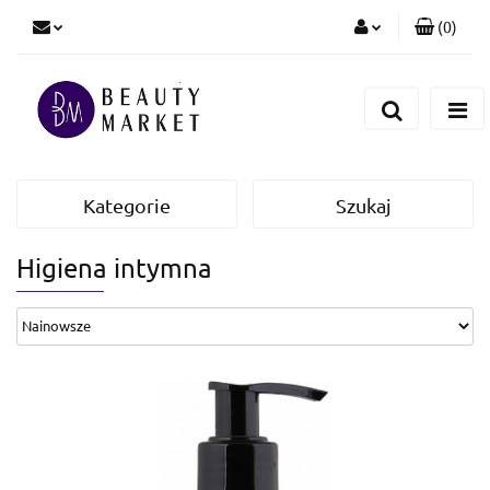
(
0
)
Zaloguj się
Zarejestruj się
Dodaj zgłoszenie
Kategorie
Szukaj
Higiena intymna