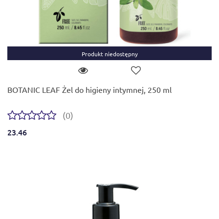
Produkt niedostępny
BOTANIC LEAF Żel do higieny intymnej, 250 ml
(0)
23.46