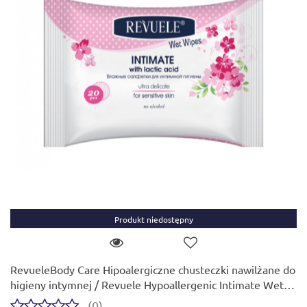
Produkt niedostępny
RevueleBody Care Hipoalergiczne chusteczki nawilżane do
higieny intymnej / Revuele Hypoallergenic Intimate Wet
Wipes (20 szt.)
(0)