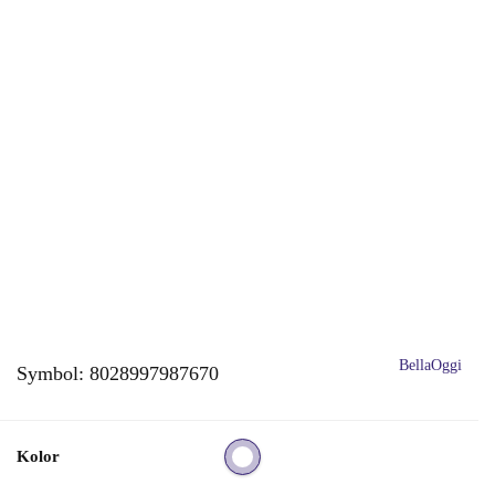
BellaOggi
Symbol:
8028997987670
Kolor