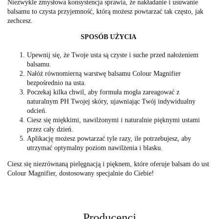
Niezwykle zmysłowa konsystencja sprawia, że nakładanie i usuwanie
balsamu to czysta przyjemność, którą możesz powtarzać tak często, jak
zechcesz.
SPOSÓB UŻYCIA
Upewnij się, że Twoje usta są czyste i suche przed nałożeniem
balsamu.
Nałóż równomierną warstwę balsamu Colour Magnifier
bezpośrednio na usta.
Poczekaj kilka chwil, aby formuła mogła zareagować z
naturalnym PH Twojej skóry, ujawniając Twój indywidualny
odcień.
Ciesz się miękkimi, nawilżonymi i naturalnie pięknymi ustami
przez cały dzień.
Aplikację możesz powtarzać tyle razy, ile potrzebujesz, aby
utrzymać optymalny poziom nawilżenia i blasku.
Ciesz się niezrównaną pielęgnacją i pięknem, które oferuje balsam do ust
Colour Magnifier, dostosowany specjalnie do Ciebie!
Producenci