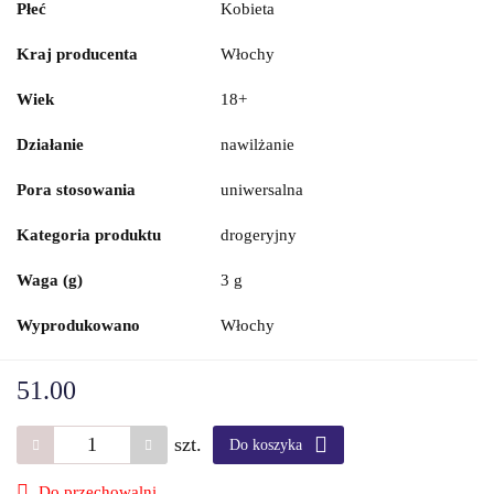
Płeć
Kobieta
Kraj producenta
Włochy
Wiek
18+
Działanie
nawilżanie
Pora stosowania
uniwersalna
Kategoria produktu
drogeryjny
Waga (g)
3 g
Wyprodukowano
Włochy
51.00
szt.
Do koszyka
Do przechowalni