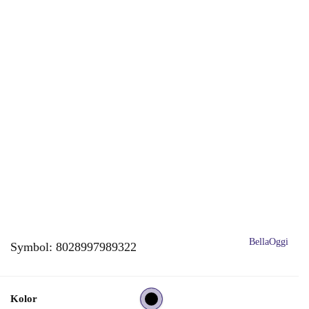
BellaOggi
Symbol:
8028997989322
Kolor