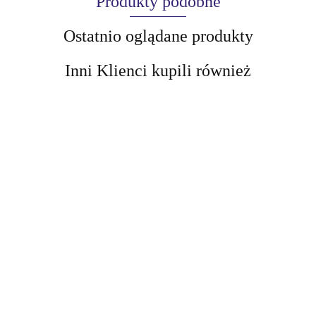
Produkty podobne
Ostatnio oglądane produkty
Inni Klienci kupili również
AIR-VAL
AMALFI
BELLAOGGI
BELLAOGGI
BELLAOGGI
Wielofunkcyjna
Wielofunkcyjna
Wielofunkcyjna
kredka do oczu 3in1
kredka do oczu 3in1
kredka do oczu 3in1
45.00
45.00
RULE BREAKER
45.00
RULE BREAKER
RULE BREAKER
No.001 Black
No.002 Platinum