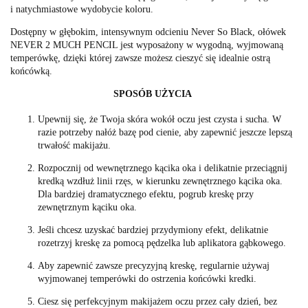
i natychmiastowe wydobycie koloru.
Dostępny w głębokim, intensywnym odcieniu Never So Black, ołówek
NEVER 2 MUCH PENCIL jest wyposażony w wygodną, wyjmowaną
temperówkę, dzięki której zawsze możesz cieszyć się idealnie ostrą
końcówką.
SPOSÓB UŻYCIA
Upewnij się, że Twoja skóra wokół oczu jest czysta i sucha. W
razie potrzeby nałóż bazę pod cienie, aby zapewnić jeszcze lepszą
trwałość makijażu.
Rozpocznij od wewnętrznego kącika oka i delikatnie przeciągnij
kredką wzdłuż linii rzęs, w kierunku zewnętrznego kącika oka.
Dla bardziej dramatycznego efektu, pogrub kreskę przy
zewnętrznym kąciku oka.
Jeśli chcesz uzyskać bardziej przydymiony efekt, delikatnie
rozetrzyj kreskę za pomocą pędzelka lub aplikatora gąbkowego.
Aby zapewnić zawsze precyzyjną kreskę, regularnie używaj
wyjmowanej temperówki do ostrzenia końcówki kredki.
Ciesz się perfekcyjnym makijażem oczu przez cały dzień, bez