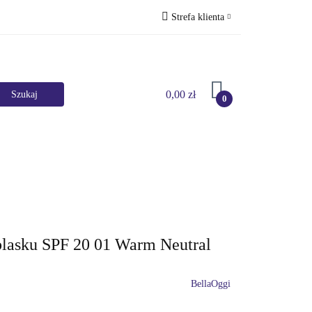
Strefa klienta
Perfumy
Zaloguj się
Zarejestruj się
0,00 zł
Dodaj zgłoszenie
0
Marki
HURT
Bestsellery
Promocje
lasku SPF 20 01 Warm Neutral
BellaOggi