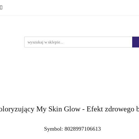
Ciało i kąpiel
Mężczyźni
Dzieci
Makijaż
Marki
HURT
Bestsellery
Promocje
Nowości
yźni
Dzieci
Makijaż
Perfumy
Health & Care
ryzujący My Skin Glow - Efekt zdrowego b
Symbol:
8028997106613