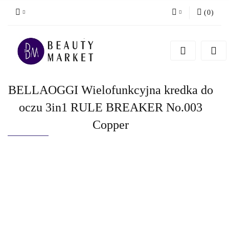
(
0
)
Zaloguj się
Zarejestruj się
Dodaj zgłoszenie
BELLAOGGI Wielofunkcyjna kredka do
oczu 3in1 RULE BREAKER No.003
Copper