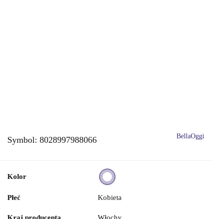
BellaOggi
Symbol:
8028997988066
Kolor
Płeć
Kobieta
Kraj producenta
Włochy