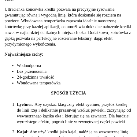
Ultracienka końcówka kredki pozwala na precyzyjne rysowanie,
gwarantując równą i wygodną linię, która doskonale się rozciera na
powiece. Wbudowana temperówka zapewnia idealnie naostrzoną
końcówkę przy każdej aplikacji, co umożliwia dokładne nałożenie kredki
nawet w najbardziej delikatnych miejscach oka. Dodatkowo, końcówka z
gąbką pozwala na perfekcyjne rozcieranie tekstury, dając efekt
przydymionego wykończenia.
Najważniejsze cechy:
Wodoodporna
Bez przenoszenia
24-godzinna trwałość
Wbudowana temperówka
SPOSÓB UŻYCIA
Eyeliner:
Aby uzyskać klasyczny efekt eyeliner, przyłóż kredkę
do linii rzęs i delikatnie przesuwaj wzdłuż powieki, zaczynając od
wewnętrznego kącika oka i kierując się na zewnątrz. Dla bardziej
wyrazistego efektu, pogrub linię w zewnętrznej części powieki.
Kajal:
Aby użyć kredki jako kajal, nałóż ją na wewnętrzną linię