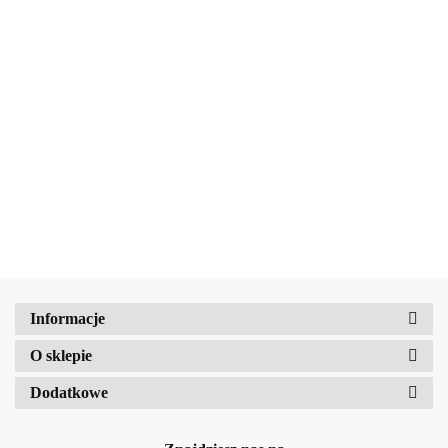
AMALFI
BELLAOGGI
BELLAOGGI
BELLAOGGI
Wielofunkcyjna
Wielofunkcyjna
Wielofunkcyjna
kredka do oczu 3in1
kredka do oczu 3in1
kredka do oczu 3in1
45.00
45.00
RULE BREAKER
45.00
RULE BREAKER
RULE BREAKER
No.001 Black
No.002 Platinum
No.005 Sailor Blue
Amalfi-dent
Informacje
b2Hair
O sklepie
Dodatkowe