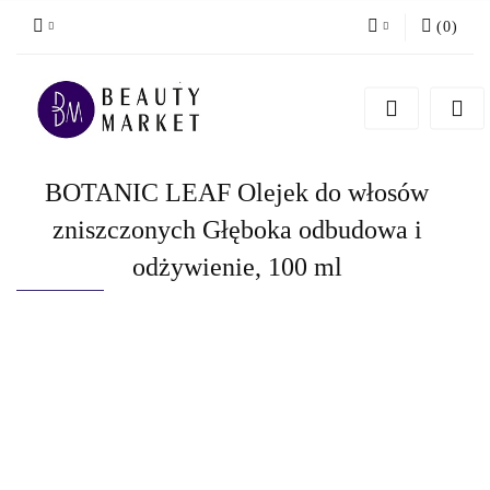
(
0
)
Zaloguj się
Zarejestruj się
Dodaj zgłoszenie
BOTANIC LEAF Olejek do włosów
zniszczonych Głęboka odbudowa i
odżywienie, 100 ml