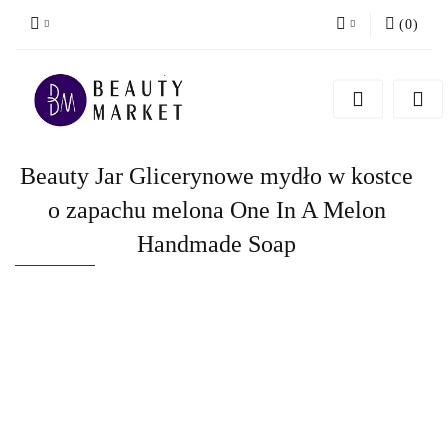
(
0
)
Zaloguj się
Zarejestruj się
Dodaj zgłoszenie
Beauty Jar Glicerynowe mydło w kostce
o zapachu melona One In A Melon
Handmade Soap