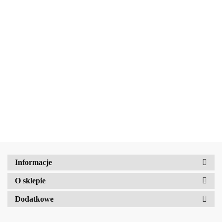
b2Hair
Beauty Jar Kojące kryształki do kąpieli z płatkami róż Moja mała
księżniczka 600 g
18.55
BellaOggi
Informacje
O sklepie
Dodatkowe