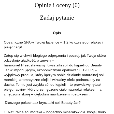
Opinie i oceny (0)
Zadaj pytanie
Opis
Oceaniczne SPA w Twojej łazience – 1,2 kg czystego relaksu i
pielęgnacji!
Zatop się w chwili błogiego odprężenia i poczuj, jak Twoja skóra
odzyskuje gładkość, a zmysły –
harmonię!
Przedstawiamy
Kryształki soli do kąpieli
od
Beauty
Jar
w imponującym, ekonomicznym opakowaniu
1200 g
–
wyjątkowy produkt, który łączy w sobie
działanie naturalnej soli
morskiej
,
aromatyczne olejki
i
wizualny efekt
podnoszący na
duchu. To nie jest zwykła sól do kąpieli – to prawdziwy rytuał
pielęgnacyjny, który przemęczone ciało nagrodzi relaksem, a
zmęczoną skórę – głębokim nawilżeniem i detoksem
.
Dlaczego pokochasz kryształki soli Beauty Jar?
1. Naturalna sól morska – bogactwo minerałów dla Twojej skóry