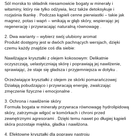
Sól morska to składnik niesamowicie bogaty w minerały i
witaminy, który nie tylko odżywia, lecz także detoksykuje i
rozjaśnia tkankę
. Podczas kąpieli cenne pierwiastki – takie jak
magnez, potas i wapń – wnikają w głąb skóry, wspierając jej
regenerację i przywracając naturalną równowagę
.
2. Dwa warianty – wybierz swój ulubiony aromat
Produkt dostępny jest w dwóch pachnących wersjach, dzięki
czemu każdy znajdzie coś dla siebie:
Nawilżające kryształki z olejem kokosowym
: Delikatnie
oczyszczają, uelastyczniają skórę i poprawiają jej nawilżenie,
sprawiając, że staje się gładsza i przyjemniejsza w dotyku
.
Orzeźwiające kryształki z olejem ze skórki pomarańczowej
:
Działają pobudzająco i przywracają energię, zwalczając
zmęczenie fizyczne i emocjonalne
.
3. Ochrona i nawilżenie skóry
Formuła bogata w minerały przywraca równowagę hydrolipidową
skóry, zatrzymuje wilgoć w komórkach i chroni przed
zewnętrznymi agresorami
. Dzięki temu nawet po długiej kąpieli
skóra pozostaje miękka, gładka i nawilżona.
4. Efektowne kryształki dla poprawy nastroju