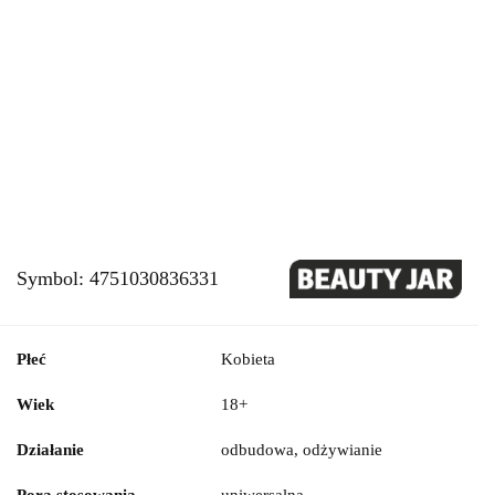
Symbol:
4751030836331
Płeć
Kobieta
Wiek
18+
Działanie
odbudowa, odżywianie
Pora stosowania
uniwersalna