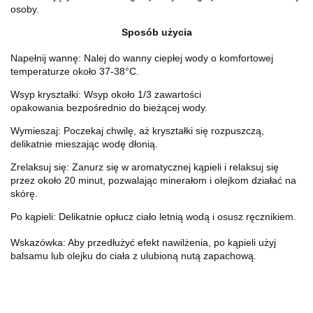
osoby.
Sposób użycia
Napełnij wannę
: Nalej do wanny ciepłej wody o komfortowej
temperaturze około 37-38°C.
Wsyp kryształki
: Wsyp około
1/3 zawartości
opakowania
bezpośrednio do bieżącej wody.
Wymieszaj
: Poczekaj chwilę, aż kryształki się rozpuszczą,
delikatnie mieszając wodę dłonią.
Zrelaksuj się
: Zanurz się w aromatycznej kąpieli i relaksuj się
przez
około 20 minut
, pozwalając minerałom i olejkom działać na
skórę.
Po kąpieli
: Delikatnie opłucz ciało letnią wodą i osusz ręcznikiem.
Wskazówka
: Aby przedłużyć efekt nawilżenia, po kąpieli użyj
balsamu lub olejku do ciała z ulubioną nutą zapachową.