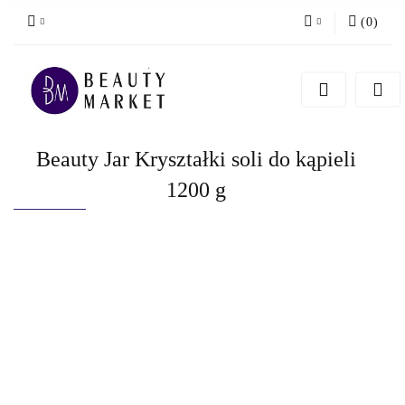
(
0
)
Zaloguj się
Zarejestruj się
Dodaj zgłoszenie
Beauty Jar Kryształki soli do kąpieli
1200 g