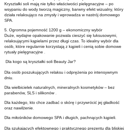
Kryształki soli mają nie tylko właściwości pielęgnacyjne – po
wsypaniu do wody tworzą magiczny, barwny efekt wizualny, który
działa relaksująco na zmysły i wprowadza w nastrój domowego
SPA.
5. Ogromna pojemność 1200 g – ekonomiczny wybór
Duże, wydajne opakowanie pozwala cieszyć się luksusowymi,
relaksującymi kąpielami przez długi czas. To idealny wybór dla
osób, które regularnie korzystają z kąpieli i cenią sobie domowe
rytuały pielęgnacyjne
.
Dla kogo są kryształki soli Beauty Jar?
Dla
osób poszukujących relaksu i odprężenia
po intensywnym
dniu.
Dla
wielbicielek naturalnych, mineralnych kosmetyków
– bez
parabenów, SLS i silikonów
.
Dla każdego, kto chce
zadbać o skórę
i przywrócić jej gładkość
oraz nawilżenie.
Dla
miłośników domowego SPA
i długich, pachnących kąpieli.
Dla
szukających efektownego i praktycznego prezentu
dla bliskiej