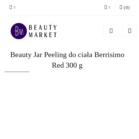
(
0
)
Zaloguj się
Zarejestruj się
Dodaj zgłoszenie
Beauty Jar Peeling do ciała Berrisimo
Red 300 g