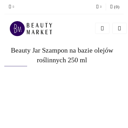
(
0
)
Zaloguj się
Zarejestruj się
Dodaj zgłoszenie
Beauty Jar Szampon na bazie olejów
roślinnych 250 ml