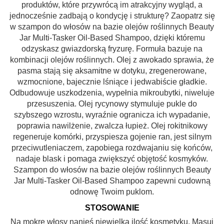
produktów, które przywrócą im atrakcyjny wygląd, a
jednocześnie zadbają o kondycję i strukturę? Zaopatrz się
w szampon do włosów na bazie olejów roślinnych Beauty
Jar Multi-Tasker Oil-Based Shampoo, dzięki któremu
odzyskasz gwiazdorską fryzurę.
Formuła bazuje na
kombinacji olejów roślinnych. Olej z awokado sprawia, że
pasma stają się aksamitne w dotyku, zregenerowane,
wzmocnione, bajecznie lśniące i jedwabiście gładkie.
Odbudowuje uszkodzenia, wypełnia mikroubytki, niweluje
przesuszenia. Olej rycynowy stymuluje pukle do
szybszego wzrostu, wyraźnie ogranicza ich wypadanie,
poprawia nawilżenie, zwalcza łupież. Olej rokitnikowy
regeneruje komórki, przyspiesza gojenie ran, jest silnym
przeciwutleniaczem, zapobiega rozdwajaniu się końców,
nadaje blask i pomaga zwiększyć objętość kosmyków.
Szampon do włosów na bazie olejów roślinnych Beauty
Jar Multi-Tasker Oil-Based Shampoo zapewni cudowną
odnowę Twoim puklom.
STOSOWANIE
Na mokre włosy nanieś niewielką ilość kosmetyku. Masuj