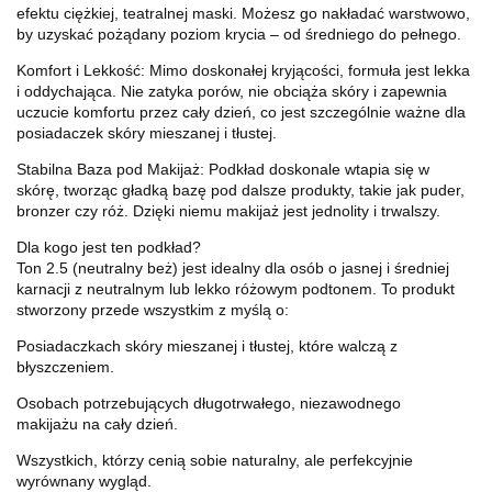
efektu ciężkiej, teatralnej maski. Możesz go nakładać warstwowo,
by uzyskać pożądany poziom krycia – od średniego do pełnego.
Komfort i Lekkość: Mimo doskonałej kryjącości, formuła jest lekka
i oddychająca. Nie zatyka porów, nie obciąża skóry i zapewnia
uczucie komfortu przez cały dzień, co jest szczególnie ważne dla
posiadaczek skóry mieszanej i tłustej.
Stabilna Baza pod Makijaż: Podkład doskonale wtapia się w
skórę, tworząc gładką bazę pod dalsze produkty, takie jak puder,
bronzer czy róż. Dzięki niemu makijaż jest jednolity i trwalszy.
Dla kogo jest ten podkład?
Ton 2.5 (neutralny beż) jest idealny dla osób o jasnej i średniej
karnacji z neutralnym lub lekko różowym podtonem. To produkt
stworzony przede wszystkim z myślą o:
Posiadaczkach skóry mieszanej i tłustej, które walczą z
błyszczeniem.
Osobach potrzebujących długotrwałego, niezawodnego
makijażu na cały dzień.
Wszystkich, którzy cenią sobie naturalny, ale perfekcyjnie
wyrównany wygląd.