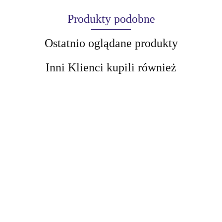
Produkty podobne
Ostatnio oglądane produkty
Inni Klienci kupili również
AIR-VAL
BellaOggi
AMALFI
BellaOggi
Podkład My
BELLAOGGI
BELLAOGGI
Podkład My
skin DNA
Podkład
Podkład matujący
skin DNA 16h
83.30
83.30
16h ton 05W
matujący My
My Skin Mat
ton 15C golden
84.00
84.00
carmel 34g
Skin Mat 12H
12H Neutral
sand 34g
Cool Nude 01 30