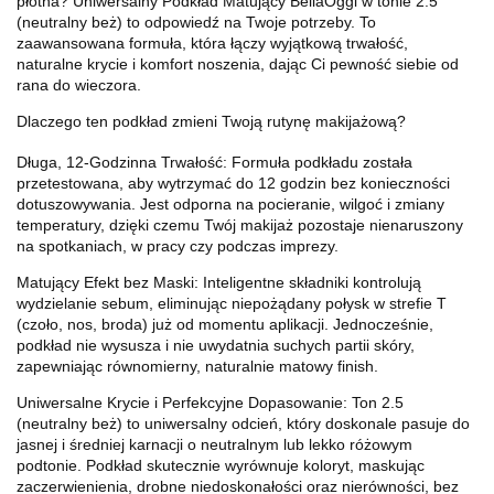
płótna? Uniwersalny Podkład Matujący BellaOggi w tonie 2.5
(neutralny beż) to odpowiedź na Twoje potrzeby. To
zaawansowana formuła, która łączy wyjątkową trwałość,
naturalne krycie i komfort noszenia, dając Ci pewność siebie od
rana do wieczora.
Dlaczego ten podkład zmieni Twoją rutynę makijażową?
Długa, 12-Godzinna Trwałość: Formuła podkładu została
przetestowana, aby wytrzymać do 12 godzin bez konieczności
dotuszowywania. Jest odporna na pocieranie, wilgoć i zmiany
temperatury, dzięki czemu Twój makijaż pozostaje nienaruszony
na spotkaniach, w pracy czy podczas imprezy.
Matujący Efekt bez Maski: Inteligentne składniki kontrolują
wydzielanie sebum, eliminując niepożądany połysk w strefie T
(czoło, nos, broda) już od momentu aplikacji. Jednocześnie,
podkład nie wysusza i nie uwydatnia suchych partii skóry,
zapewniając równomierny, naturalnie matowy finish.
Uniwersalne Krycie i Perfekcyjne Dopasowanie: Ton 2.5
(neutralny beż) to uniwersalny odcień, który doskonale pasuje do
jasnej i średniej karnacji o neutralnym lub lekko różowym
podtonie. Podkład skutecznie wyrównuje koloryt, maskując
zaczerwienienia, drobne niedoskonałości oraz nierówności, bez