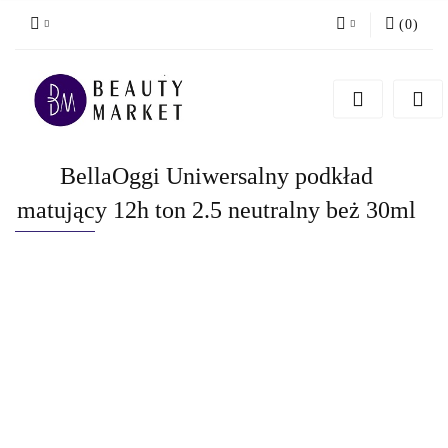
(
0
)
Zaloguj się
Zarejestruj się
Dodaj zgłoszenie
BellaOggi Uniwersalny podkład
matujący 12h ton 2.5 neutralny beż 30ml