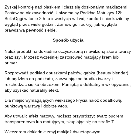
Zyskaj kontrolę nad blaskiem i ciesz się doskonałym makijażem!
Postaw na niezawodność. Uniwersalny Podkład Matujący 12h
BellaOggi w tonie 2.5 to inwestycja w Twój komfort i nieskazitelny
wygląd przez wiele godzin. Zamów go i odkryj, jak wygląda
prawdziwa pewność siebie.
Sposób użycia
Nałóż produkt na dokładnie oczyszczoną i nawilżoną skórę twarzy
oraz szyi. Możesz wcześniej zastosować matujący krem lub
primer.
Rozprowadź podkład opuszkami palców, gąbką (beauty blender)
lub pędzlem do podkładu, zaczynając od środka twarzy i
rozchodząc się ku obrzeżom. Pamiętaj o delikatnym wklepywaniu,
aby uzyskać naturalny efekt.
Dla miejsc wymagających większego krycia nałóż dodatkową,
punktową warstwę i dobrze wtop.
Aby utrwalić efekt matowy, możesz przyprószyć twarz pudrem
transparentnym lub matującym, skupiając się na strefie T.
Wieczorem dokładnie zmyj makijaż dwuetapowym