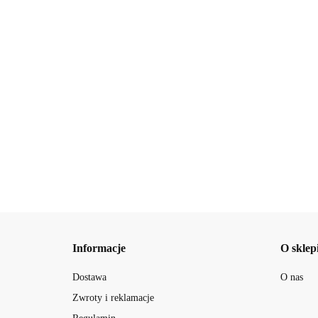
BellaOggi Mini
zestaw Instantcurl
BellaOggi Mini zestaw
z mascarą i kredką
BellaOggi 
65.00
Magnifierlips z kredką
do oczy ton 01
instanvolu
do ust ton 52 i
65.00
tuszem do r
balsamem do ust ton 02
65.00
do oczu kaj
Informacje
O sklep
Dostawa
O nas
Zwroty i reklamacje