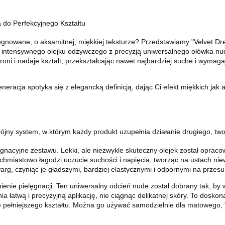
do Perfekcyjnego Kształtu
elęgnowane, o aksamitnej, miękkiej teksturze? Przedstawiamy "Velvet 
c intensywnego olejku odżywczego z precyzją uniwersalnego ołówka nud
roni i nadaje kształt, przekształcając nawet najbardziej suche i wymag
eracja spotyka się z elegancką definicją, dając Ci efekt miękkich jak 
ójny system, w którym każdy produkt uzupełnia działanie drugiego, tw
ęgnacyjne zestawu. Lekki, ale niezwykle skuteczny olejek został opraco
ychmiastowo łagodzi uczucie suchości i napięcia, tworząc na ustach n
g, czyniąc je gładszymi, bardziej elastycznymi i odpornymi na przesu
ienie pielęgnacji. Ten uniwersalny odcień nude został dobrany tak, by
 łatwą i precyzyjną aplikację, nie ciągnąc delikatnej skóry. To dosko
e pełniejszego kształtu. Można go używać samodzielnie dla matowego, "y