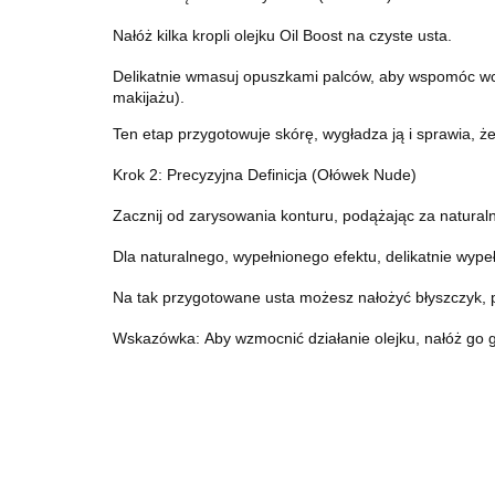
Nałóż kilka kropli olejku Oil Boost na czyste usta.
Delikatnie wmasuj opuszkami palców, aby wspomóc wchł
makijażu).
Ten etap przygotowuje skórę, wygładza ją i sprawia, ż
Krok 2: Precyzyjna Definicja (Ołówek Nude)
Zacznij od zarysowania konturu, podążając za naturalną
Dla naturalnego, wypełnionego efektu, delikatnie wypeł
Na tak przygotowane usta możesz nałożyć błyszczyk, p
Wskazówka: Aby wzmocnić działanie olejku, nałóż go 