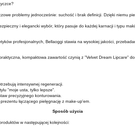
tyczce?
e problemy jednocześnie: suchość i brak definicji. Dzięki niemu piel
zpieczny i elegancki wybór, który pasuje do każdej karnacji i typu ma
yków profesjonalnych, Bellaoggi stawia na wysokiej jakości, przebada
 praktyczna, kompaktowa zawartość czynią z "Velvet Dream Lipcare" d
otrzebują intensywnej regeneracji.
lu "moje usta, tylko lepsze".
staw precyzyjnego konturowania.
 prezentu łączącego pielęgnację z make-up'em.
Sposób użycia
roduktów w następującej kolejności: