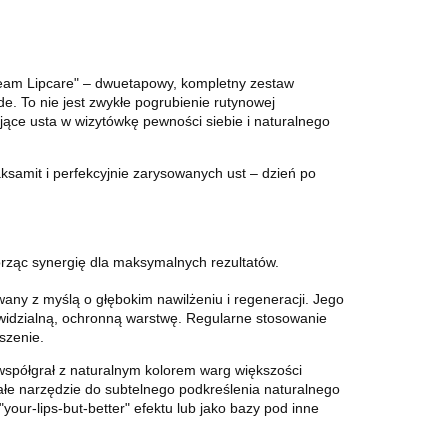
Dream Lipcare" – dwuetapowy, kompletny zestaw
e. To nie jest zwykłe pogrubienie rutynowej
ające usta w wizytówkę pewności siebie i naturalnego
aksamit i perfekcyjnie zarysowanych ust – dzień po
orząc synergię dla maksymalnych rezultatów.
wany z myślą o głębokim nawilżeniu i regeneracji. Jego
iewidzialną, ochronną warstwę. Regularne stosowanie
szenie.
 współgrał z naturalnym kolorem warg większości
nałe narzędzie do subtelnego podkreślenia naturalnego
our-lips-but-better" efektu lub jako bazy pod inne