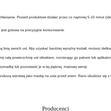
anianie. Pozwól produktowi działać przez co najmniej 5-10 minut (id
e jest gotowa na precyzyjne konturowanie.
 linią swoich ust. Aby uzyskać bardziej wyraźny kształt, możesz delikat
nij całą powierzchnię ust ołówkiem, rozcierając go palcem lub aplikato
omadkę lub pozostawić je w tej pięknej, matowej wersji.
grubszą warstwą jako maskę na usta przed snem. Rano obudzisz się z 
Producenci