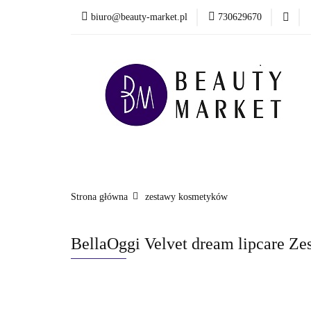
biuro@beauty-market.pl
730629670
Włosy
Twarz
Health & Care
Włosy
Twarz
Ciało i kąpiel
Mężcz
Nowości
Strona główna
zestawy kosmetyków
BellaOggi Velvet dream lipcare Zes