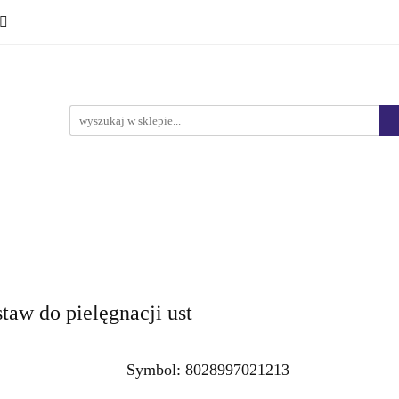
Ciało i kąpiel
Mężczyźni
Dzieci
Makijaż
Marki
HURT
Bestsellery
Promocje
Nowości
yźni
Dzieci
Makijaż
Perfumy
Health & Care
taw do pielęgnacji ust
Symbol:
8028997021213