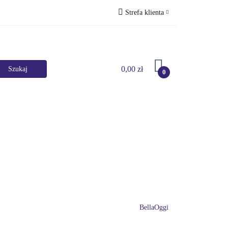
Strefa klienta
Perfumy
Zaloguj się
Zarejestruj się
0,00 zł
Dodaj zgłoszenie
0
Marki
HURT
Bestsellery
Promocje
BellaOggi