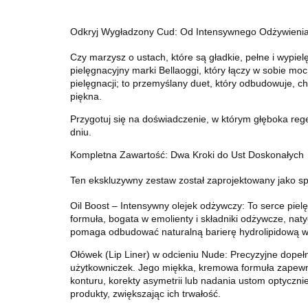
Odkryj Wygładzony Cud: Od Intensywnego Odżywienia 
Czy marzysz o ustach, które są gładkie, pełne i wypi
pielęgnacyjny marki Bellaoggi, który łączy w sobie mo
pielęgnacji; to przemyślany duet, który odbudowuje, ch
piękna.
Przygotuj się na doświadczenie, w którym głęboka regen
dniu.
Kompletna Zawartość: Dwa Kroki do Ust Doskonałych
Ten ekskluzywny zestaw został zaprojektowany jako sp
Oil Boost – Intensywny olejek odżywczy: To serce piel
formuła, bogata w emolienty i składniki odżywcze, nat
pomaga odbudować naturalną barierę hydrolipidową war
Ołówek (Lip Liner) w odcieniu Nude: Precyzyjne dopełn
użytkowniczek
. Jego miękka, kremowa formuła zapewnia
konturu, korekty asymetrii lub nadania ustom optyczni
produkty, zwiększając ich trwałość
.