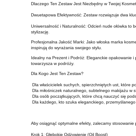
Dlaczego Ten Zestaw Jest Niezbędny w Twojej Kosme
Dwuetapowa Efektywność: Zestaw rozwiązuje dwa kluczow
Uniwersalność i Naturalność: Odcień nude ołówka to be
stylizację.
Profesjonalna Jakość Marki: Jako włoska marka kosmet
inspirują do wyrażania swojego stylu
.
Idealny na Prezent i Podróż: Eleganckie opakowanie i
towarzysza w podróży.
Dla Kogo Jest Ten Zestaw?
Dla właścicielek suchych, spierzchniętych ust, które p
Dla miłośniczek naturalnego, subtelnego makijażu w sty
Dla osób początkujących, które chcą nauczyć się pod
Dla każdego, kto szuka eleganckiego, przemyślanego
Aby osiągnąć optymalne efekty, zalecamy stosowanie p
Krok 1: Głębokie Odżywienie (Oil Boost)