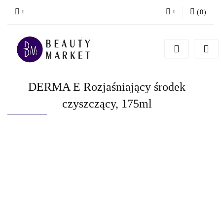
(
0
)
Zaloguj się
Zarejestruj się
Dodaj zgłoszenie
DERMA E Rozjaśniający środek
czyszczący, 175ml