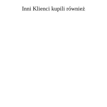
Inni Klienci kupili również
AIR-VAL
AMALFI
Amalfi-dent