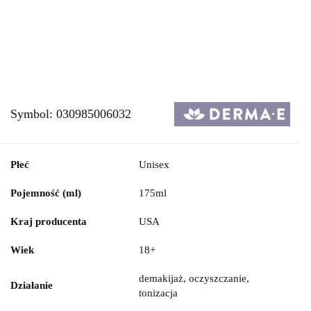
Symbol:
030985006032
Płeć
Unisex
Pojemność (ml)
175ml
Kraj producenta
USA
Wiek
18+
demakijaż, oczyszczanie,
Działanie
tonizacja