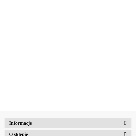
AMALFI
Dicora Urban fit Woda
Dicora Urban Fit Woda
Amalfi-dent
toaletowa Berlin 100ml dla
toaletowa NYC dla niego 150ml
niego
83.00
94.10
b2Hair
Informacje
O sklepie