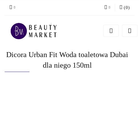
(
0
)
Zaloguj się
Zarejestruj się
Dodaj zgłoszenie
Dicora Urban Fit Woda toaletowa Dubai
dla niego 150ml