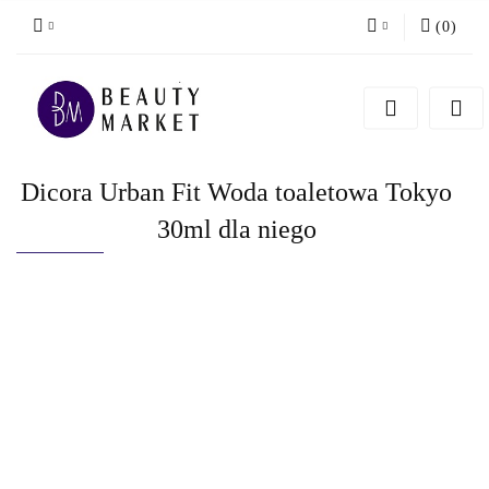
(
0
)
Zaloguj się
Zarejestruj się
Dodaj zgłoszenie
Dicora Urban Fit Woda toaletowa Tokyo
30ml dla niego