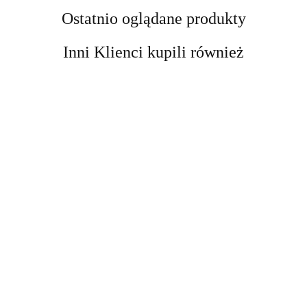
Ostatnio oglądane produkty
Inni Klienci kupili również
AIR-VAL
AMALFI
Dicora Urban Fit Woda
Dicora Urban fit Woda toaletowa
Amalfi-dent
toaletowa Berlin 30ml dla niego
Berlin 100ml dla niego