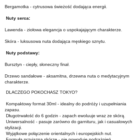
Bergamotka - cytrusowa świeżość dodająca energii.
Nuty serca:
Lawenda - ziołowa elegancja o uspokajającym charakterze.
Skóra - luksusowa nuta dodająca męskiego sznytu.
Nuty podstawy:
Bursztyn - ciepły, słoneczny finał.
Drzewo sandałowe - aksamitna, drzewna nuta o medytacyjnym
charakterze.
DLACZEGO POKOCHASZ TOKYO?
Kompaktowy format 30ml - idealny do podróży i uzupełniania
zapasu.
Długotrwałość do 6 godzin - zapach ewoluuje wraz ze skórą.
Uniwersalność - pasuje zarówno do garnituru, jak i casualowych
stylizacji.
Wyjątkowe połączenie orientalnych i europejskich nut.
Formuła przyjazna skórze - nie powoduje podrażnień.