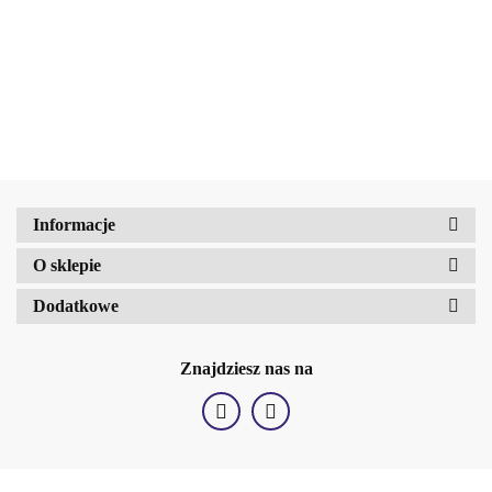
34.00
83.00
b2Hair
Informacje
O sklepie
Dodatkowe
Znajdziesz nas na
BellaOggi