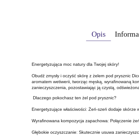
Opis
Informa
Energetyzująca moc natury dla Twojej skóry!
Obudź zmysły i oczyść skórę z żelem pod prysznic Dico
aromatem wetiwerii, tworząc męską, wyrafinowaną ko
zanieczyszczenia, pozostawiając ją czystą, odświeżoną 
Dlaczego pokochasz ten żel pod prysznic?
Energetyzujące właściwości: Żeń-szeń dodaje skórze wit
Wyrafinowana kompozycja zapachowa: Połączenie żeń-sz
Głębokie oczyszczanie: Skutecznie usuwa zanieczyszc