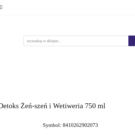
Ciało i kąpiel
Mężczyźni
Dzieci
Makijaż
Marki
HURT
Bestsellery
Promocje
Nowości
yźni
Dzieci
Makijaż
Perfumy
Health & Care
 Detoks Żeń-szeń i Wetiweria 750 ml
Symbol:
8410262902073