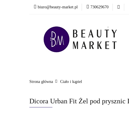
biuro@beauty-market.pl
730629670
Włosy
Twarz
Health & Care
Włosy
Twarz
Ciało i kąpiel
Mężcz
Nowości
Strona główna
Ciało i kąpiel
Dicora Urban Fit Żel pod prysznic