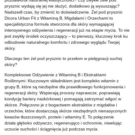
prysznic wydają się jej nie służyć, dodatkowo ją wysuszając?
Nadszedł czas, by zmienić to doświadczenie. Żel pod prysznic
Dicora Urban Fit z Witaminą B, Migdałami i Orzechami to
specjalistyczna formuła stworzona dla skóry wymagającej
intensywnego odżywienia i regeneracji już na etapie mycia. To nie
jest zwykły środek oczyszczający – to pierwszy, kluczowy krok ku
odbudowie naturalnego komfortu i zdrowego wyglądu Twojej
skóry.
Dlaczego ten żel pod prysznic to przełom w pielęgnacji suchej
skóry?
Kompleksowe Odżywienie z Witaminą B i Ekstraktami
Roślinnymi: Kluczowym składnikiem jest kompleks witamin z
grupy B, które są niezbędne dla prawidłowego funkcjonowania i
regeneracji skóry. Wspierają procesy naprawcze, poprawiają
kondycję bariery naskórkowej i pomagają zatrzymać wilgoć w
skórze. Połączono je z bogactwem ekstraktów z migdałów i
orzechów, które dostarczają skórze niezbędnych nienasyconych
kwasów tłuszczowych, protein i witaminy E. To połączenie
działa głęboko odżywczo, regenerująco i ochronnie, niwelując
uczucie suchości i ściągnięcia już podczas mycia.