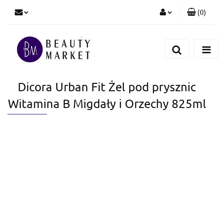
(
0
)
Zaloguj się
Zarejestruj się
Dodaj zgłoszenie
Dicora Urban Fit Żel pod prysznic
Witamina B Migdały i Orzechy 825ml