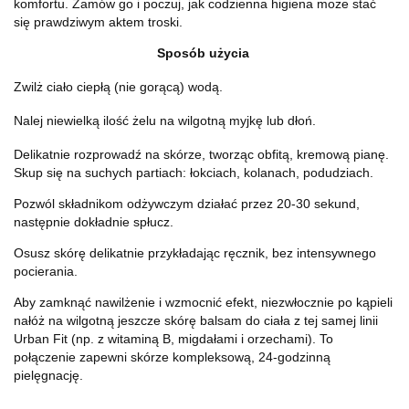
komfortu. Zamów go i poczuj, jak codzienna higiena może stać
się prawdziwym aktem troski.
Sposób użycia
Zwilż ciało ciepłą (nie gorącą) wodą.
Nalej niewielką ilość żelu na wilgotną myjkę lub dłoń.
Delikatnie rozprowadź na skórze, tworząc obfitą, kremową pianę.
Skup się na suchych partiach: łokciach, kolanach, podudziach.
Pozwól składnikom odżywczym działać przez 20-30 sekund,
następnie dokładnie spłucz.
Osusz skórę delikatnie przykładając ręcznik, bez intensywnego
pocierania.
Aby zamknąć nawilżenie i wzmocnić efekt, niezwłocznie po kąpieli
nałóż na wilgotną jeszcze skórę balsam do ciała z tej samej linii
Urban Fit (np. z witaminą B, migdałami i orzechami). To
połączenie zapewni skórze kompleksową, 24-godzinną
pielęgnację.