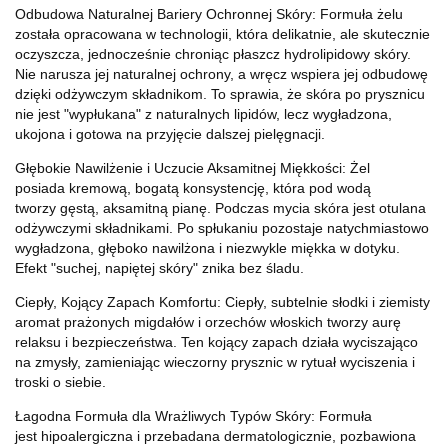
Odbudowa Naturalnej Bariery Ochronnej Skóry: Formuła żelu
została opracowana w technologii, która delikatnie, ale skutecznie
oczyszcza, jednocześnie chroniąc płaszcz hydrolipidowy skóry.
Nie narusza jej naturalnej ochrony, a wręcz wspiera jej odbudowę
dzięki odżywczym składnikom. To sprawia, że skóra po prysznicu
nie jest "wypłukana" z naturalnych lipidów, lecz wygładzona,
ukojona i gotowa na przyjęcie dalszej pielęgnacji.
Głębokie Nawilżenie i Uczucie Aksamitnej Miękkości: Żel
posiada kremową, bogatą konsystencję, która pod wodą
tworzy gęstą, aksamitną pianę. Podczas mycia skóra jest otulana
odżywczymi składnikami. Po spłukaniu pozostaje natychmiastowo
wygładzona, głęboko nawilżona i niezwykle miękka w dotyku.
Efekt "suchej, napiętej skóry" znika bez śladu.
Ciepły, Kojący Zapach Komfortu: Ciepły, subtelnie słodki i ziemisty
aromat prażonych migdałów i orzechów włoskich tworzy aurę
relaksu i bezpieczeństwa. Ten kojący zapach działa wyciszająco
na zmysły, zamieniając wieczorny prysznic w rytuał wyciszenia i
troski o siebie.
Łagodna Formuła dla Wrażliwych Typów Skóry: Formuła
jest hipoalergiczna i przebadana dermatologicznie, pozbawiona