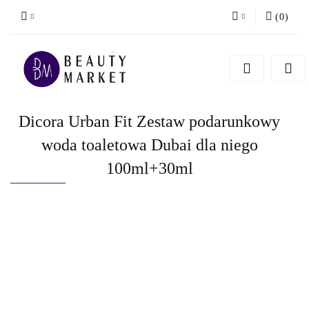
(
0
)
Zaloguj się
Zarejestruj się
Dodaj zgłoszenie
Dicora Urban Fit Zestaw podarunkowy
woda toaletowa Dubai dla niego
100ml+30ml