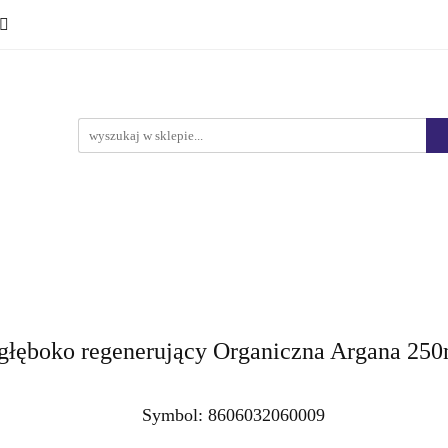
Ciało i kąpiel
Mężczyźni
Dzieci
Makijaż
Marki
HURT
Bestsellery
Promocje
Nowości
yźni
Dzieci
Makijaż
Perfumy
Health & Care
ęboko regenerujący Organiczna Argana 250
Symbol:
8606032060009