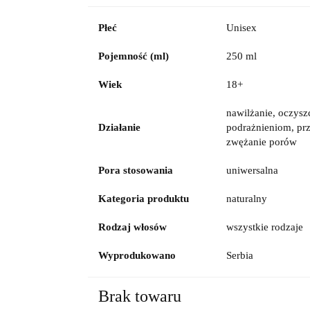
Płeć
Unisex
Pojemność (ml)
250 ml
Wiek
18+
nawilżanie, oczysz
Działanie
podrażnieniom, pr
zwężanie porów
Pora stosowania
uniwersalna
Kategoria produktu
naturalny
Rodzaj włosów
wszystkie rodzaje
Wyprodukowano
Serbia
Brak towaru