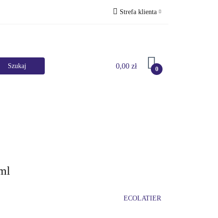
Strefa klienta
Perfumy
Zaloguj się
Zarejestruj się
0,00 zł
Dodaj zgłoszenie
0
Marki
HURT
Bestsellery
Promocje
ml
ECOLATIER