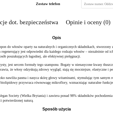
Zostaw telefon
cje dot. bezpieczeństwa
Opinie i oceny (0)
Opis
do włosów oparty na naturalnych i organicznych składnikach, stworzony z 
 regenerujący jest odpowiedni dla każdego rodzaju włosów – niezależnie od ic
ób poszukujących łagodnej, ale efektywnej pielęgnacji.
zysty, jest sercem formuły tego szamponu. Bogaty w nienasycone kwasy tłuszcz
rawia, że włosy odzyskują zdrowy wygląd, stają się mocniejsze, elastyczne i pe
boko nawilża pasma i nasyca skórę głowy witaminami, stymulując tym samym r
s biolipidowy przywraca równowagę mikroflory, wzmacniając naturalne funkcj
n Society (Wielka Brytania) i zawiera ponad 98% składników pochodzenia ro
i potwierdzonej naturą.
Sposób użycia