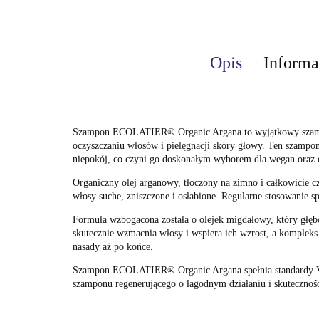
Opis
Informa
Szampon ECOLATIER® Organic Argana to wyjątkowy szampon 
oczyszczaniu włosów i pielęgnacji skóry głowy. Ten szampon
niepokój, co czyni go doskonałym wyborem dla wegan oraz os
Organiczny olej arganowy, tłoczony na zimno i całkowicie c
włosy suche, zniszczone i osłabione. Regularne stosowanie sp
Formuła wzbogacona została o olejek migdałowy, który głę
skutecznie wzmacnia włosy i wspiera ich wzrost, a komplek
nasady aż po końce.
Szampon ECOLATIER® Organic Argana spełnia standardy Vega
szamponu regenerującego o łagodnym działaniu i skutecznośc