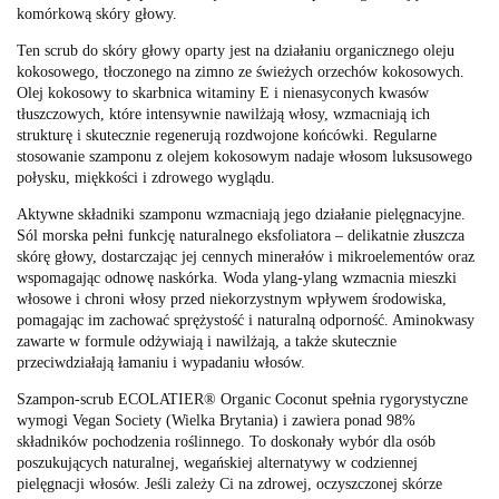
komórkową skóry głowy.
Ten scrub do skóry głowy oparty jest na działaniu organicznego oleju
kokosowego, tłoczonego na zimno ze świeżych orzechów kokosowych.
Olej kokosowy to skarbnica witaminy E i nienasyconych kwasów
tłuszczowych, które intensywnie nawilżają włosy, wzmacniają ich
strukturę i skutecznie regenerują rozdwojone końcówki. Regularne
stosowanie szamponu z olejem kokosowym nadaje włosom luksusowego
połysku, miękkości i zdrowego wyglądu.
Aktywne składniki szamponu wzmacniają jego działanie pielęgnacyjne.
Sól morska pełni funkcję naturalnego eksfoliatora – delikatnie złuszcza
skórę głowy, dostarczając jej cennych minerałów i mikroelementów oraz
wspomagając odnowę naskórka. Woda ylang-ylang wzmacnia mieszki
włosowe i chroni włosy przed niekorzystnym wpływem środowiska,
pomagając im zachować sprężystość i naturalną odporność. Aminokwasy
zawarte w formule odżywiają i nawilżają, a także skutecznie
przeciwdziałają łamaniu i wypadaniu włosów.
Szampon-scrub ECOLATIER® Organic Coconut spełnia rygorystyczne
wymogi Vegan Society (Wielka Brytania) i zawiera ponad 98%
składników pochodzenia roślinnego. To doskonały wybór dla osób
poszukujących naturalnej, wegańskiej alternatywy w codziennej
pielęgnacji włosów. Jeśli zależy Ci na zdrowej, oczyszczonej skórze