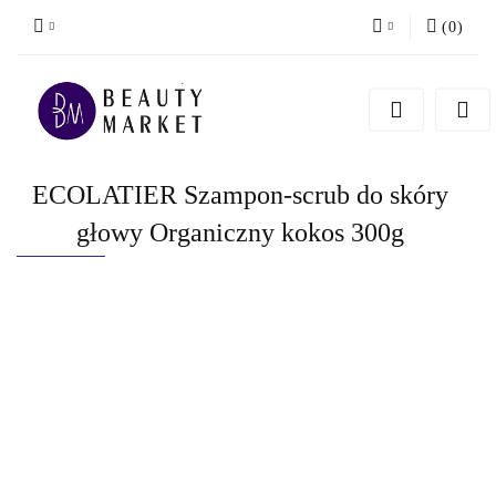
(
0
)
Zaloguj się
Zarejestruj się
Dodaj zgłoszenie
ECOLATIER Szampon-scrub do skóry
głowy Organiczny kokos 300g