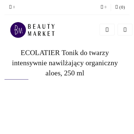
(
0
)
Zaloguj się
Zarejestruj się
Dodaj zgłoszenie
ECOLATIER Tonik do twarzy
intensywnie nawilżający organiczny
aloes, 250 ml