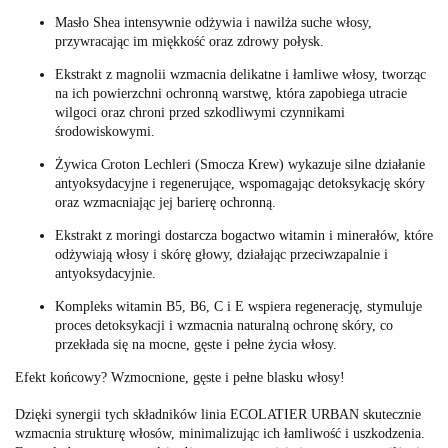
Masło Shea intensywnie odżywia i nawilża suche włosy,
przywracając im miękkość oraz zdrowy połysk.
Ekstrakt z magnolii wzmacnia delikatne i łamliwe włosy, tworząc
na ich powierzchni ochronną warstwę, która zapobiega utracie
wilgoci oraz chroni przed szkodliwymi czynnikami
środowiskowymi.
Żywica Croton Lechleri (Smocza Krew) wykazuje silne działanie
antyoksydacyjne i regenerujące, wspomagając detoksykację skóry
oraz wzmacniając jej barierę ochronną.
Ekstrakt z moringi dostarcza bogactwo witamin i minerałów, które
odżywiają włosy i skórę głowy, działając przeciwzapalnie i
antyoksydacyjnie.
Kompleks witamin B5, B6, C i E wspiera regenerację, stymuluje
proces detoksykacji i wzmacnia naturalną ochronę skóry, co
przekłada się na mocne, gęste i pełne życia włosy.
Efekt końcowy? Wzmocnione, gęste i pełne blasku włosy!
Dzięki synergii tych składników linia ECOLATIER URBAN skutecznie
wzmacnia strukturę włosów, minimalizując ich łamliwość i uszkodzenia.