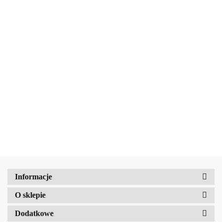
Dicora
Dicora
Dicora
Urban Fit
Urban Fit
Urban Fit
AMALFI
ECOLATIER
Odżywka
Odżywka
Odżywka
ECOLATIER
38.13
38.13
38.13
URBAN
Best
Max
Smooth i
Balsam do ciała
Balsam
Color 800
Repair
Shine 800
Deep Nutrition
49.13
Objętość do
41.79
ml
800 ml
ml
Organiczne
włosów
awokado, 250
cienkich, 400
ml
ml
Amalfi-dent
Informacje
O sklepie
b2Hair
Dodatkowe