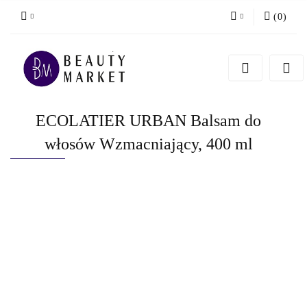
(
0
)
Zaloguj się
Zarejestruj się
Dodaj zgłoszenie
ECOLATIER URBAN Balsam do
włosów Wzmacniający, 400 ml