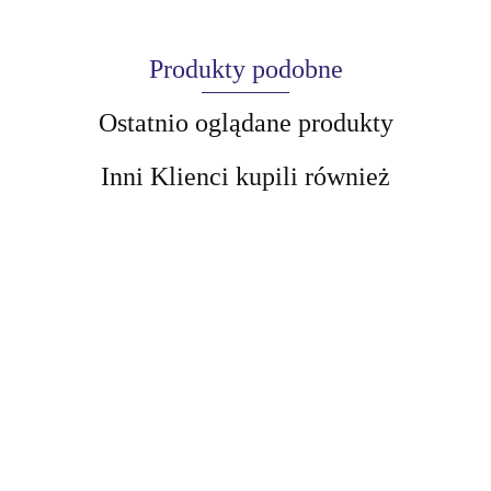
Produkty podobne
Ostatnio oglądane produkty
Inni Klienci kupili również
AIR-VAL
BOTANIC
AMALFI
BOTANIC
LEAF Balsam
BOTANIC
BOTANIC
LEAF
do włosów
LEAF Balsam-
LEAF Odżywka
Odżywka do
21.51
suchych
odżywka
21.51
bez spłukiwania
włosów
21.51
24.34
Odżywienie i