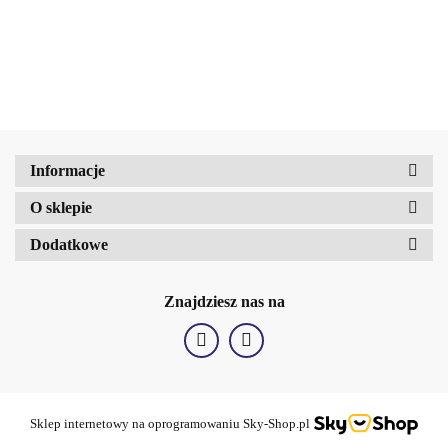
przeciw
do włosów
cienkich i
nawilżenie,
wypadaniu
suchych
matowych
250 ml
włosów
Odżywienie i
Objętość i
Wzmocnienie i
Amalfi-dent
nawilżenie, 100
połysk, 250 ml
wzrost, 250 ml
ml
Informacje
O sklepie
b2Hair
Dodatkowe
Znajdziesz nas na
Sklep internetowy na oprogramowaniu Sky-Shop.pl