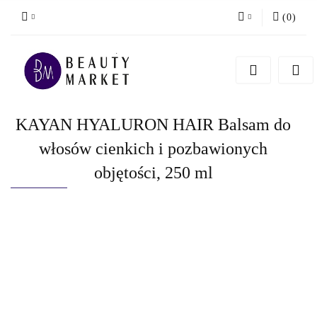
(
0
)
Zaloguj się
Zarejestruj się
Dodaj zgłoszenie
KAYAN HYALURON HAIR Balsam do
włosów cienkich i pozbawionych
objętości, 250 ml