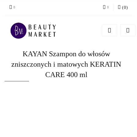
(
0
)
Zaloguj się
Zarejestruj się
Dodaj zgłoszenie
KAYAN Szampon do włosów
zniszczonych i matowych KERATIN
CARE 400 ml