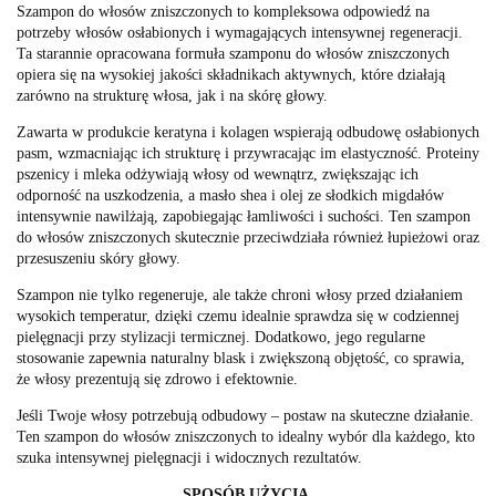
Szampon do włosów zniszczonych to kompleksowa odpowiedź na
potrzeby włosów osłabionych i wymagających intensywnej regeneracji.
Ta starannie opracowana formuła szamponu do włosów zniszczonych
opiera się na wysokiej jakości składnikach aktywnych, które działają
zarówno na strukturę włosa, jak i na skórę głowy.
Zawarta w produkcie keratyna i kolagen wspierają odbudowę osłabionych
pasm, wzmacniając ich strukturę i przywracając im elastyczność. Proteiny
pszenicy i mleka odżywiają włosy od wewnątrz, zwiększając ich
odporność na uszkodzenia, a masło shea i olej ze słodkich migdałów
intensywnie nawilżają, zapobiegając łamliwości i suchości. Ten szampon
do włosów zniszczonych skutecznie przeciwdziała również łupieżowi oraz
przesuszeniu skóry głowy.
Szampon nie tylko regeneruje, ale także chroni włosy przed działaniem
wysokich temperatur, dzięki czemu idealnie sprawdza się w codziennej
pielęgnacji przy stylizacji termicznej. Dodatkowo, jego regularne
stosowanie zapewnia naturalny blask i zwiększoną objętość, co sprawia,
że włosy prezentują się zdrowo i efektownie.
Jeśli Twoje włosy potrzebują odbudowy – postaw na skuteczne działanie.
Ten szampon do włosów zniszczonych to idealny wybór dla każdego, kto
szuka intensywnej pielęgnacji i widocznych rezultatów.
SPOSÓB UŻYCIA