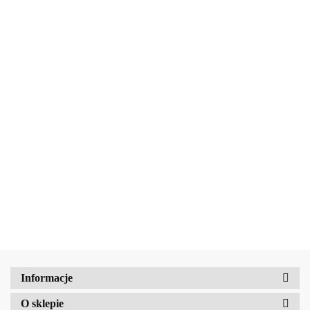
Beauty Jar Kostka myjąca
do włosów i golenia Easy
Peasy 60 g
24.92
Amalfi-dent
Beauty Jar Szampon w kostce do
wrażliwej skóry głowy z olejkiem z
jałowca i lawendy 65 g
24.92
b2Hair
Informacje
O sklepie