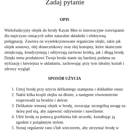
Zadaj pytanie
OPIS
Wielofunkcyjny olejek do brody Kayan Men to innowacyjne rozwiązanie
dla mężczyzn ceniących sobie naturalne składniki i efektywną
pielęgnację. Zawiera on wyselekcjonowane organiczne olejki, takie jak
olejek sosnowy, olej słonecznikowy oraz olej konopny, które skutecznie
zmiękczają, kondycjonują i odżywiają zarówno krótką, jak i długą brodę.
Dzięki temu produktowi Twoja broda stanie się bardziej podatna na
stylizację i łatwiejsza w układaniu, zachowując przy tym idealny kształt i
zdrowy wygląd.
SPOSÓB UŻYCIA
Umyj brodę przy użyciu delikatnego szamponu i dokładnie osusz.
Nałóż kilka kropli olejku na dłonie, a następnie równomiernie
rozprowadź na brodzie i skórze.
Delikatnie wmasuj olejek w brodę, zwracając szczególną uwagę na
skórę pod nią, aby zapewnić odżywienie i nawilżenie.
Ułóż brodę za pomocą grzebienia lub szczotki, kształtując ją
zgodnie z pożądanym stylem.
Stosuj regularnie rano i/lub wieczorem, aby utrzymać brodę w