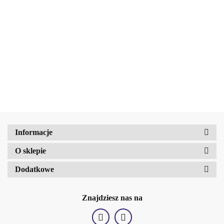
Revuele Nawilżający krem do
Amalfi-dent
brody i twarzy dla mężczyzn 80
ml
17.31
b2Hair
Informacje
O sklepie
Dodatkowe
Znajdziesz nas na