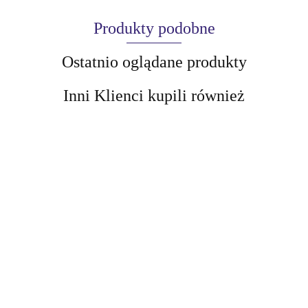
Produkty podobne
Ostatnio oglądane produkty
Inni Klienci kupili również
AIR-VAL
AMALFI
Revuele Olejek
Kayan Men
do brody 30 ml
Serum do brody,
28.78
30 ml
50.26