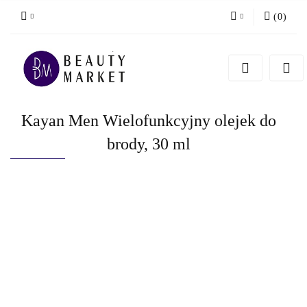
(
0
)
Zaloguj się
Zarejestruj się
Dodaj zgłoszenie
Kayan Men Wielofunkcyjny olejek do
brody, 30 ml