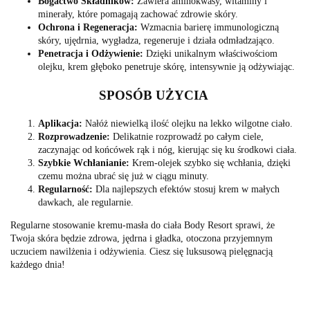
Bogactwo Składników:
Zawiera aminokwasy, witaminy i
minerały, które pomagają zachować zdrowie skóry.
Ochrona i Regeneracja:
Wzmacnia barierę immunologiczną
skóry, ujędrnia, wygładza, regeneruje i działa odmładzająco.
Penetracja i Odżywienie:
Dzięki unikalnym właściwościom
olejku, krem głęboko penetruje skórę, intensywnie ją odżywiając.
SPOSÓB UŻYCIA
Aplikacja:
Nałóż niewielką ilość olejku na lekko wilgotne ciało.
Rozprowadzenie:
Delikatnie rozprowadź po całym ciele,
zaczynając od końcówek rąk i nóg, kierując się ku środkowi ciała.
Szybkie Wchłanianie:
Krem-olejek szybko się wchłania, dzięki
czemu można ubrać się już w ciągu minuty.
Regularność:
Dla najlepszych efektów stosuj krem w małych
dawkach, ale regularnie.
Regularne stosowanie kremu-masła do ciała Body Resort sprawi, że
Twoja skóra będzie zdrowa, jędrna i gładka, otoczona przyjemnym
uczuciem nawilżenia i odżywienia. Ciesz się luksusową pielęgnacją
każdego dnia!