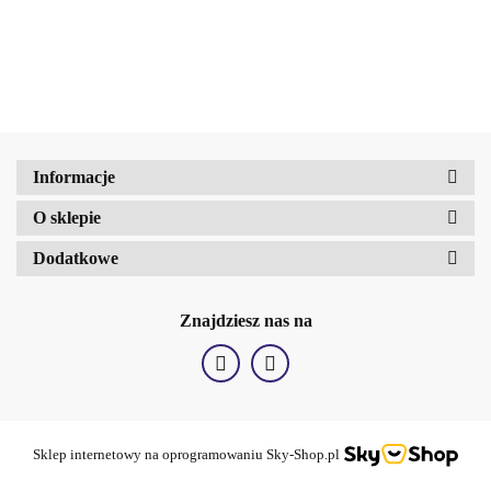
Organiczny
efektem
argana 300g
gomage z efektem
kokos 300g
chłodzącym 300
rozgrzewającym,
g
Amalfi-dent
300 ml
Informacje
O sklepie
b2Hair
Dodatkowe
Znajdziesz nas na
Sklep internetowy na oprogramowaniu Sky-Shop.pl