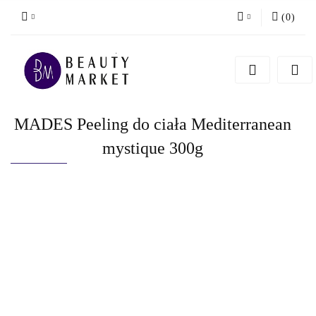
(
0
)
Zaloguj się
Zarejestruj się
Dodaj zgłoszenie
MADES Peeling do ciała Mediterranean
mystique 300g