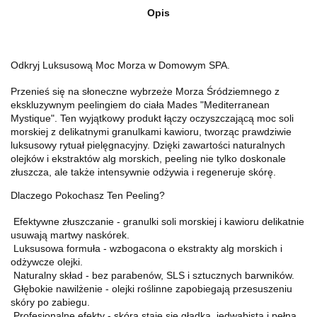
Opis
Odkryj Luksusową Moc Morza w Domowym SPA.
Przenieś się na słoneczne wybrzeże Morza Śródziemnego z
ekskluzywnym peelingiem do ciała Mades "Mediterranean
Mystique". Ten wyjątkowy produkt łączy oczyszczającą moc soli
morskiej z delikatnymi granulkami kawioru, tworząc prawdziwie
luksusowy rytuał pielęgnacyjny. Dzięki zawartości naturalnych
olejków i ekstraktów alg morskich, peeling nie tylko doskonale
złuszcza, ale także intensywnie odżywia i regeneruje skórę.
Dlaczego Pokochasz Ten Peeling?
Efektywne złuszczanie - granulki soli morskiej i kawioru delikatnie
usuwają martwy naskórek.
Luksusowa formuła - wzbogacona o ekstrakty alg morskich i
odżywcze olejki.
Naturalny skład - bez parabenów, SLS i sztucznych barwników.
Głębokie nawilżenie - olejki roślinne zapobiegają przesuszeniu
skóry po zabiegu.
Profesjonalne efekty - skóra staje się gładka, jedwabista i pełna