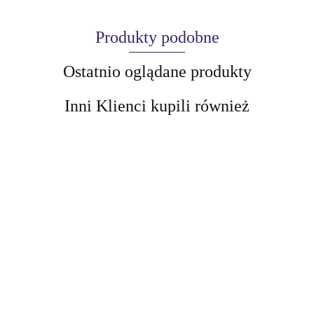
Produkty podobne
Ostatnio oglądane produkty
Inni Klienci kupili również
AIR-VAL
ECOLATIER
AMALFI
ECOLATIER
BOTANIC
Peeling do
BOTANIC
Peeling do ciała
LEAF Solny
ciała głęboko
LEAF
Odżywienie i
49.13
peeling do ciała
49.13
regenerujący
33.99
Antycellulitowy
regeneracja
detoksykujący z
33.99
organiczna
peeling solny-