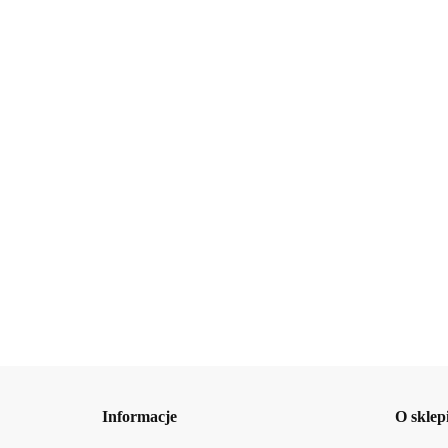
ECOLATIER Olejek pod
ECOLATIER Olejek 
prysznic Deep Nutrition
prysznic Głęboka reg
Organiczne awokado 250ml
Organic Argana, 250
30.86
30.86
Informacje
O sklep