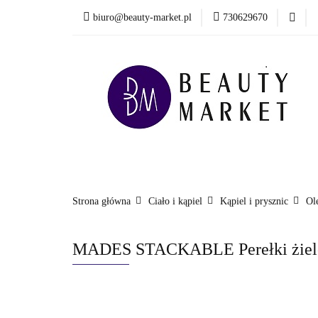
biuro@beauty-market.pl
730629670
Włosy
Twarz
Health & Care
Włosy
Twarz
Ciało i kąpiel
Mężcz
Nowości
Strona główna
Ciało i kąpiel
Kąpiel i prysznic
Ole
MADES STACKABLE Perełki żielone 