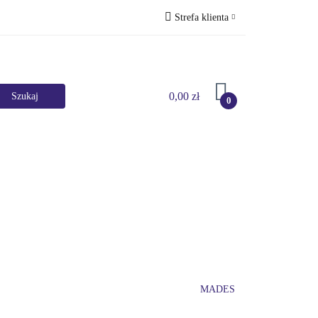
Strefa klienta
Perfumy
Zaloguj się
Zarejestruj się
0,00 zł
Dodaj zgłoszenie
0
Marki
HURT
Bestsellery
Promocje
MADES