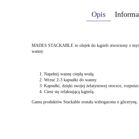
Opis
Informa
MADES STACKABLE to olejek do kąpieli stworzony z myślą o r
wanny.
Napełnij wannę ciepłą wodą.
Wrzuć 2-3 kapsułki do wanny.
Kapsułki, dzięki swojej żelatynowej otoczce, rozpus
Ciesz się relaksującą kąpielą.
Gama produktów Stackable została wzbogacona o glicerynę, k