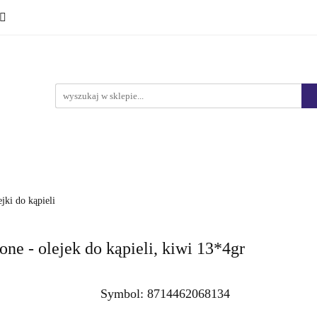
Ciało i kąpiel
Mężczyźni
Dzieci
Makijaż
Marki
HURT
Bestsellery
Promocje
Nowości
yźni
Dzieci
Makijaż
Perfumy
Health & Care
jki do kąpieli
- olejek do kąpieli, kiwi 13*4gr
Symbol:
8714462068134