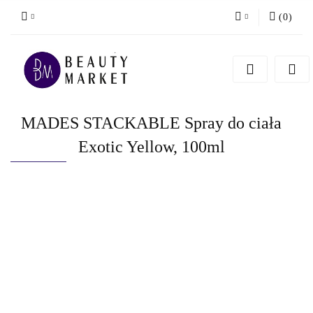
(
0
)
Zaloguj się
Zarejestruj się
Dodaj zgłoszenie
MADES STACKABLE Spray do ciała
Exotic Yellow, 100ml