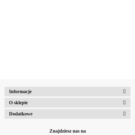
FRUI
FRUI
FRUI
Radiant
Radiant
MADES
MADES
Radiant
AMALFI
spray do
spray do
STACKABLE
STACKABLE
28.40
spray do
28.40
ciała
28.40
ciała
Spray do ciała
Spray do ciała
ciała
Asian
31.79
31.79
Sycylijski
Fruity Purple,
Peony Pink,
Brazylijska
Mango,
grejpfrut,
100ml
100ml
czekolada,
150 ml
150 ml
150 ml
Amalfi-dent
Informacje
O sklepie
b2Hair
Dodatkowe
Znajdziesz nas na