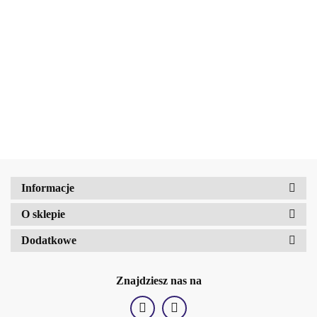
Beauty Jar Kojące masło do twarzy i ciała 90 g
b2Hair
32.72
Informacje
O sklepie
Dodatkowe
BellaOggi
Znajdziesz nas na