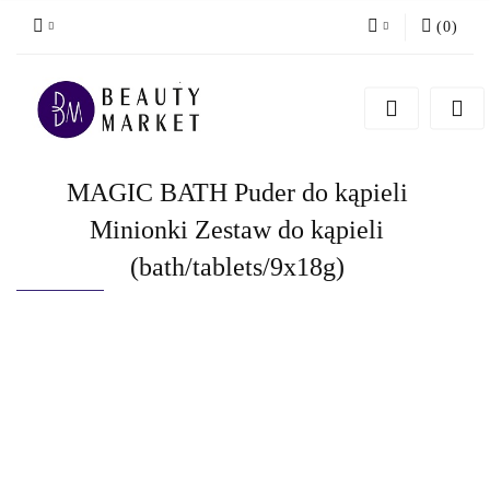
(
0
)
Zaloguj się
Zarejestruj się
Dodaj zgłoszenie
MAGIC BATH Puder do kąpieli
Minionki Zestaw do kąpieli
(bath/tablets/9x18g)