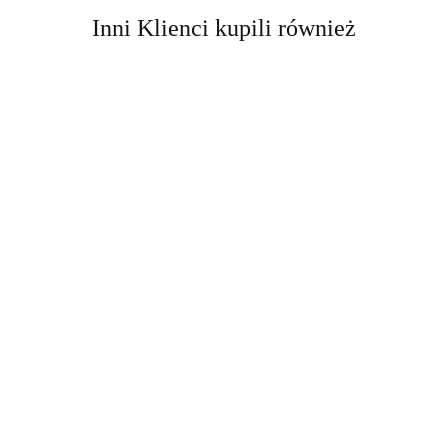
Inni Klienci kupili również
AIR-VAL
AMALFI
Amalfi-dent