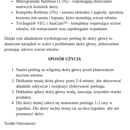
Mikrogranulki Bambusa (1,5%) - wspomagają złuszczanie
martwych komórek skóry.
Kompleks Roślinny (5%) - zawiera ekstrakty z papryki, spiruliny,
korzenia żeń-szenia i łopianu, które stymulują wzrost włosów.
Trichogen® VEG i AnaGain™ - kompleksy wspierające wzrost
włosów, ich wzmacnianie oraz zapobieganie wypadaniu.
Dzięki tym składnikom trychologiczny peeling do skóry głowy to
skuteczne narzędzie w walce z problemami skóry głowy, jednocześnie
promując zdrowy wzrost włosów.
SPOSÓB UŻYCIA
Nanieś peeling na wilgotną skórę głowy przed planowanym
myciem włosów.
Delikatnie masuj skórę głowy przez 2-4 minuty, aby aktywować
składniki odżywcze i zwiększyć efektywność peelingu.
Dokładnie spłucz skórę głowy wodą, usuwając wszystkie resztki
produktu.
Dla skóry tłustej zaleca się stosowanie peelingu 1-2 razy w
tygodniu. Dla skóry suchej stosuj raz na dwa tygodnie, aby nie
przesuszyć skóry.
Środki Ostrożności