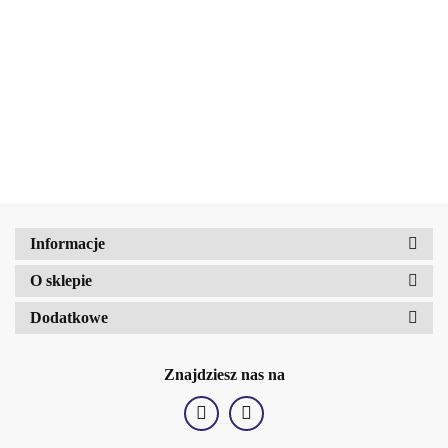
zapachu malin 165
Magic Bath Balsam do
malinowa 165 g
24.93
24.93
g
ust L.O.L.surprise! dla
dzieci truskawka 4g
18.90
Amalfi-dent
b2Hair
Informacje
O sklepie
Dodatkowe
Znajdziesz nas na