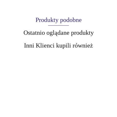
Produkty podobne
Ostatnio oglądane produkty
Inni Klienci kupili również
AIR-VAL
AMALFI
Magic Bath Kula
Magic Bath Kula do
do kąpieli o
kąpieli Minionki