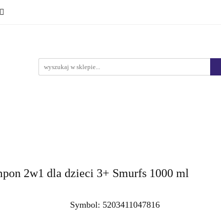
Ciało i kąpiel
Mężczyźni
Dzieci
Makijaż
Marki
HURT
Bestsellery
Promocje
Nowości
yźni
Dzieci
Makijaż
Perfumy
Health & Care
mpon 2w1 dla dzieci 3+ Smurfs 1000 ml
Symbol:
5203411047816