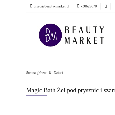
biuro@beauty-market.pl
730629670
Włosy
Twarz
Health & Care
Włosy
Twarz
Ciało i kąpiel
Mężcz
Nowości
Strona główna
Dzieci
Magic Bath Żel pod prysznic i sza