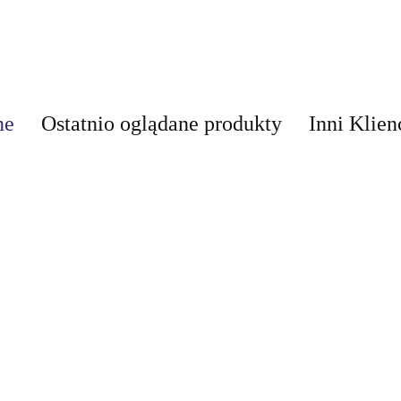
ne
Ostatnio oglądane produkty
Inni Klien
AIR-VAL
AMALFI