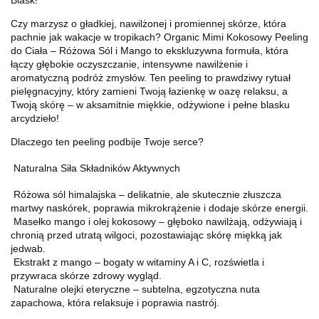
Czy marzysz o gładkiej, nawilżonej i promiennej skórze, która
pachnie jak wakacje w tropikach? Organic Mimi Kokosowy Peeling
do Ciała – Różowa Sól i Mango to ekskluzywna formuła, która
łączy głębokie oczyszczanie, intensywne nawilżenie i
aromatyczną podróż zmysłów. Ten peeling to prawdziwy rytuał
pielęgnacyjny, który zamieni Twoją łazienkę w oazę relaksu, a
Twoją skórę – w aksamitnie miękkie, odżywione i pełne blasku
arcydzieło!
Dlaczego ten peeling podbije Twoje serce?
Naturalna Siła Składników Aktywnych
Różowa sól himalajska – delikatnie, ale skutecznie złuszcza
martwy naskórek, poprawia mikrokrążenie i dodaje skórze energii.
Masełko mango i olej kokosowy – głęboko nawilżają, odżywiają i
chronią przed utratą wilgoci, pozostawiając skórę miękką jak
jedwab.
Ekstrakt z mango – bogaty w witaminy A i C, rozświetla i
przywraca skórze zdrowy wygląd.
Naturalne olejki eteryczne – subtelna, egzotyczna nuta
zapachowa, która relaksuje i poprawia nastrój.