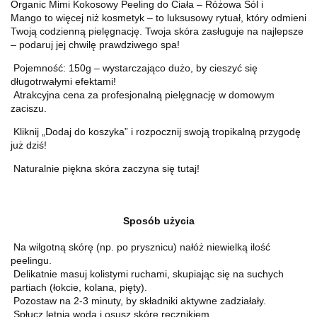
Organic Mimi Kokosowy Peeling do Ciała – Różowa Sól i
Mango to więcej niż kosmetyk – to luksusowy rytuał, który odmieni
Twoją codzienną pielęgnację. Twoja skóra zasługuje na najlepsze
– podaruj jej chwilę prawdziwego spa!
Pojemność: 150g – wystarczająco dużo, by cieszyć się
długotrwałymi efektami!
Atrakcyjna cena za profesjonalną pielęgnację w domowym
zaciszu.
Kliknij „Dodaj do koszyka” i rozpocznij swoją tropikalną przygodę
już dziś!
Naturalnie piękna skóra zaczyna się tutaj!
Sposób użycia
Na wilgotną skórę (np. po prysznicu) nałóż niewielką ilość
peelingu.
Delikatnie masuj kolistymi ruchami, skupiając się na suchych
partiach (łokcie, kolana, pięty).
Pozostaw na 2-3 minuty, by składniki aktywne zadziałały.
Spłucz letnią wodą i osusz skórę ręcznikiem.