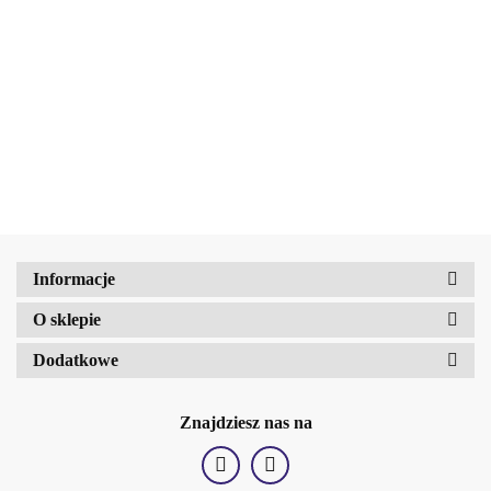
peeling do ciała SPARKY
Amalfi-dent
Beauty Jar Modelujący scrub do
BERRY, 200g
19.42
ciała z zieloną kawą i słodką
pomarańczą 200 g
19.42
b2Hair
Informacje
O sklepie
Dodatkowe
Znajdziesz nas na