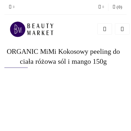
(
0
)
Zaloguj się
Zarejestruj się
Dodaj zgłoszenie
ORGANIC MiMi Kokosowy peeling do
ciała różowa sól i mango 150g