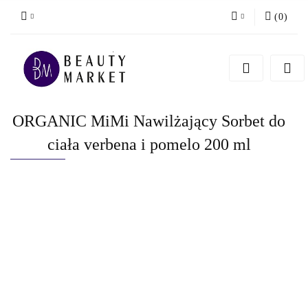
(
0
)
Zaloguj się
Zarejestruj się
Dodaj zgłoszenie
ORGANIC MiMi Nawilżający Sorbet do
ciała verbena i pomelo 200 ml