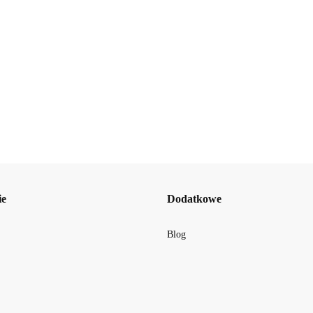
Beauty Jar Modelujący scrub do ciała z zieloną kawą i
19.42
BellaOggi
ie
Dodatkowe
Blog