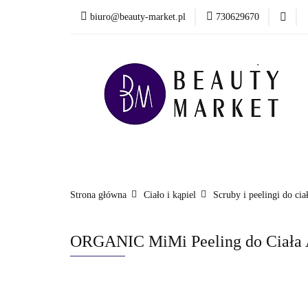
biuro@beauty-market.pl
730629670
Włosy
Twarz
Health & Care
Włosy
Twarz
Ciało i kąpiel
Mężcz
Nowości
Strona główna
Ciało i kąpiel
Scruby i peelingi do cia
ORGANIC MiMi Peeling do Ciała A