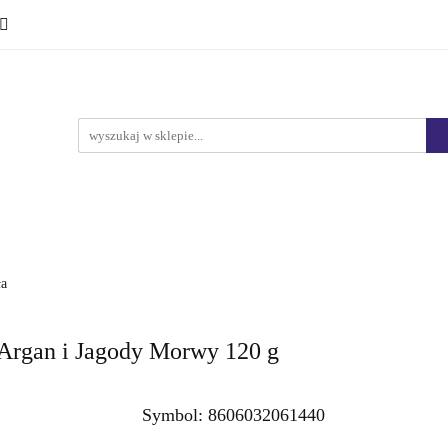
Ciało i kąpiel
Mężczyźni
Dzieci
Makijaż
Marki
HURT
Bestsellery
Promocje
Nowości
yźni
Dzieci
Makijaż
Perfumy
Health & Care
ła
rgan i Jagody Morwy 120 g
Symbol:
8606032061440