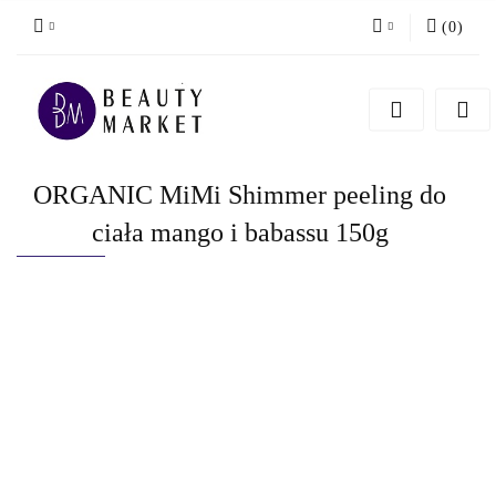
(
0
)
Zaloguj się
Zarejestruj się
Dodaj zgłoszenie
ORGANIC MiMi Shimmer peeling do
ciała mango i babassu 150g