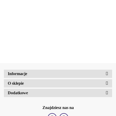
BEAUTY JAR Błyszczący
peeling do ciała SPARKY
Amalfi-dent
Beauty Jar Modelujący scrub do
BERRY, 200g
19.42
ciała z zieloną kawą i słodką
pomarańczą 200 g
19.42
b2Hair
Informacje
O sklepie
Dodatkowe
Znajdziesz nas na