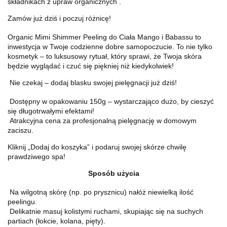
składnikach z upraw organicznych .
Zamów już dziś i poczuj różnicę!
Organic Mimi Shimmer Peeling do Ciała Mango i Babassu to
inwestycja w Twoje codzienne dobre samopoczucie. To nie tylko
kosmetyk – to luksusowy rytuał, który sprawi, że Twoja skóra
będzie wyglądać i czuć się piękniej niż kiedykolwiek!
Nie czekaj – dodaj blasku swojej pielęgnacji już dziś!
Dostępny w opakowaniu 150g – wystarczająco dużo, by cieszyć
się długotrwałymi efektami!
Atrakcyjna cena za profesjonalną pielęgnację w domowym
zaciszu.
Kliknij „Dodaj do koszyka” i podaruj swojej skórze chwilę
prawdziwego spa!
Sposób użycia
Na wilgotną skórę (np. po prysznicu) nałóż niewielką ilość
peelingu.
Delikatnie masuj kolistymi ruchami, skupiając się na suchych
partiach (łokcie, kolana, pięty).