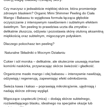
Czy marzysz o jedwabiście miękkiej skórze, która promienieje
zdrowym blaskiem? Organic Mimi Shimmer Peeling do Ciała
Mango i Babassu to wyjątkowa formuła łącząca głębokie
oczyszczanie z intensywnym nawilżeniem i subtelnym efektem
świetlnym. Ten peeling to prawdziwa uczta dla zmysłów –
delikatnie złuszcza, odżywia i pozostawia skórę otuloną aksamitną
miękkością oraz subtelnym, migoczącym połyskiem.
Dlaczego pokochasz ten peeling?
Naturalne Składniki o Mocnym Działaniu
Cukier i sól morska – delikatnie, ale skutecznie usuwają martwe
komórki naskórka, przywracając skórze świeżość i gładkość.
Organiczne masło mango i olej babassu – intensywnie nawilżają,
odżywiają i regenerują, zapewniając efekt odmłodzenia.
Świeża kawa i kakao – poprawiają mikrokrążenie, ujędrniają i
nadają skórze zdrowy wygląd.
Migoczące cząsteczki (mica) – dodają skórze subtelnego,
rozświetlającego blasku, idealnego na specjalne okazje lub