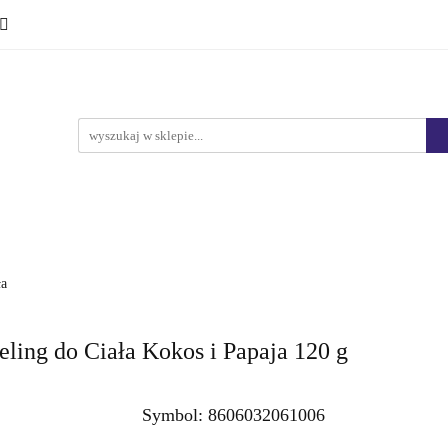
Ciało i kąpiel
Mężczyźni
Dzieci
Makijaż
Marki
HURT
Bestsellery
Promocje
Nowości
yźni
Dzieci
Makijaż
Perfumy
Health & Care
ła
ng do Ciała Kokos i Papaja 120 g
Symbol:
8606032061006