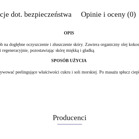
cje dot. bezpieczeństwa
Opinie i oceny (0)
OPIS
sób na dogłębne oczyszczenie i złuszczenie skóry. Zawiera organiczny olej koko
 i regeneracyjnie, pozostawiając skórę miękką i gładką.
SPOSÓB UŻYCIA
tywować peelingujące właściwości cukru i soli morskiej. Po masażu spłucz cie
Producenci