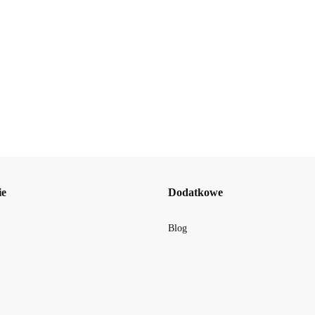
Beauty Jar Modelujący scrub do ciała z zieloną kawą i
19.42
BellaOggi
ie
Dodatkowe
Blog