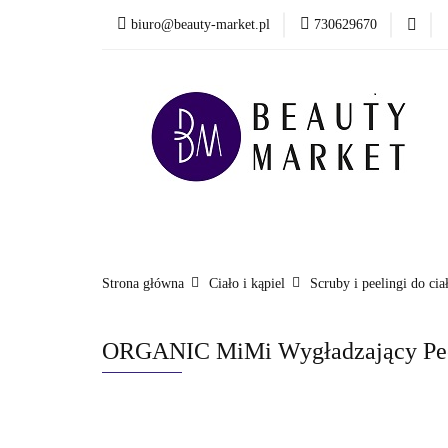
biuro@beauty-market.pl
730629670
Włosy
Twarz
Health & Care
Włosy
Twarz
Ciało i kąpiel
Mężcz
Nowości
Strona główna
Ciało i kąpiel
Scruby i peelingi do cia
ORGANIC MiMi Wygładzający Peeli