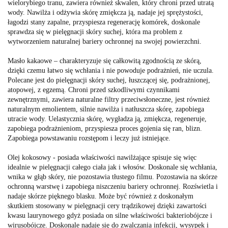
wielorybiego tranu, zawiera również skwalen, który chroni przed utratą
wody. Nawilża i odżywia skórę zmiękcza ją, nadaje jej sprężystości,
łagodzi stany zapalne, przyspiesza regenerację komórek, doskonale
sprawdza się w pielęgnacji skóry suchej, która ma problem z
wytworzeniem naturalnej bariery ochronnej na swojej powierzchni.
Masło kakaowe – charakteryzuje się całkowitą zgodnością ze skórą,
dzięki czemu łatwo się wchłania i nie powoduje podrażnień, nie uczula.
Polecane jest do pielęgnacji skóry suchej, łuszczącej się, podrażnionej,
atopowej, z egzemą. Chroni przed szkodliwymi czynnikami
zewnętrznymi, zawiera naturalne filtry przeciwsłoneczne, jest również
naturalnym emolientem, silnie nawilża i natłuszcza skórę, zapobiega
utracie wody. Uelastycznia skórę, wygładza ją, zmiękcza, regeneruje,
zapobiega podrażnieniom, przyspiesza proces gojenia się ran, blizn.
Zapobiega powstawaniu rozstępom i leczy już istniejące.
Olej kokosowy - posiada właściwości nawilżające spisuje się więc
idealnie w pielęgnacji całego ciała jak i włosów. Doskonale się wchłania,
wnika w głąb skóry, nie pozostawia tłustego filmu. Pozostawia na skórze
ochronną warstwę i zapobiega niszczeniu bariery ochronnej. Rozświetla i
nadaje skórze pięknego blasku. Może być również z doskonałym
skutkiem stosowany w pielęgnacji cery trądzikowej dzięki zawartości
kwasu laurynowego gdyż posiada on silne właściwości bakteriobójcze i
wirusobójcze. Doskonale nadaje się do zwalczania infekcji, wysypek i