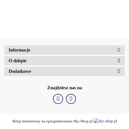
Little Black Dress
BERRY,
winogronowym
Perfumed Body
150ml
90 g
Amalfi-dent
Lotion 150 ml
Informacje
b2Hair
O sklepie
Dodatkowe
Znajdziesz nas na
Sklep internetowy na oprogramowaniu Sky-Shop.pl