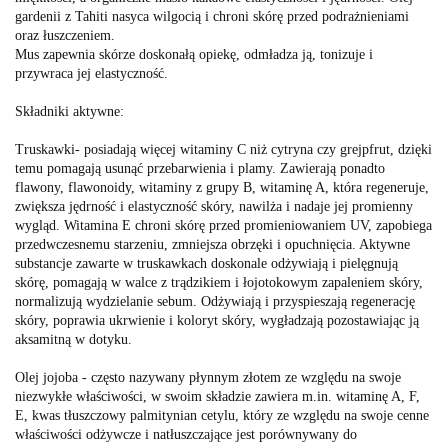
gardenii z Tahiti nasyca wilgocią i chroni skórę przed podrażnieniami
oraz łuszczeniem.
Mus zapewnia skórze doskonałą opiekę, odmładza ją, tonizuje i
przywraca jej elastyczność.
Składniki aktywne:
Truskawki- posiadają więcej witaminy C niż cytryna czy grejpfrut, dzięki
temu pomagają usunąć przebarwienia i plamy. Zawierają ponadto
flawony, flawonoidy, witaminy z grupy B, witaminę A, która regeneruje,
zwiększa jędrność i elastyczność skóry, nawilża i nadaje jej promienny
wygląd. Witamina E chroni skórę przed promieniowaniem UV, zapobiega
przedwczesnemu starzeniu, zmniejsza obrzęki i opuchnięcia. Aktywne
substancje zawarte w truskawkach doskonale odżywiają i pielęgnują
skórę, pomagają w walce z trądzikiem i łojotokowym zapaleniem skóry,
normalizują wydzielanie sebum. Odżywiają i przyspieszają regenerację
skóry, poprawia ukrwienie i koloryt skóry, wygładzają pozostawiając ją
aksamitną w dotyku.
Olej jojoba - często nazywany płynnym złotem ze względu na swoje
niezwykłe właściwości, w swoim składzie zawiera m.in. witaminę A, F,
E, kwas tłuszczowy palmitynian cetylu, który ze względu na swoje cenne
właściwości odżywcze i natłuszczające jest porównywany do