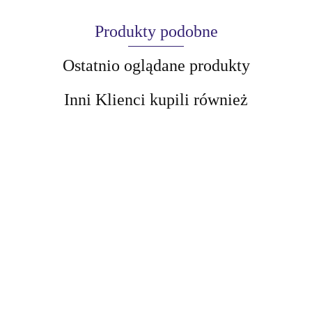
Produkty podobne
Ostatnio oglądane produkty
Inni Klienci kupili również
AIR-VAL
Beauty Jar
Kojące
AMALFI
BEAUTY
masło do
32.72
JAR
twarzy i
Beauty Jar
Beauty Jar
Błyszczący
ciała 90 g
Odżywcze masło
34.25
Perfumowany
krem do ciała
do ciała do skóry
32.82
balsam do ciała
CHARM
suchej z olejem
34.25