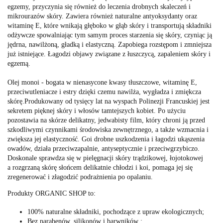
egzemy, przyczynia się również do leczenia drobnych skaleczeń i
mikrourazów skóry. Zawiera również naturalne antyoksydanty oraz
witaminę E, które wnikają głęboko w głąb skóry i transportują składniki
odżywcze spowalniając tym samym proces starzenia się skóry, czyniąc ją
jędrna, nawilżoną, gładką i elastyczną. Zapobiega rozstępom i zmniejsza
już istniejące. Łagodzi objawy związane z łuszczycą, zapaleniem skóry i
egzemą.
Olej monoi - bogata w nienasycone kwasy tłuszczowe, witaminę E,
przeciwutleniacze i estry dzięki czemu nawilża, wygładza i zmiękcza
skórę.Produkowany od tysięcy lat na wyspach Polinezji Francuskiej jest
sekretem pięknej skóry i włosów tamtejszych kobiet. Po użyciu
pozostawia na skórze delikatny, jedwabisty film, który chroni ją przed
szkodliwymi czynnikami środowiska zewnętrznego, a także wzmacnia i
zwiększa jej elastyczność. Goi drobne uszkodzenia i łagodzi ukąszenia
owadów, działa przeciwzapalnie, antyseptycznie i przeciwgrzybiczo.
Doskonale sprawdza się w pielęgnacji skóry trądzikowej, łojotokowej
a rozgrzaną skórę słońcem delikatnie chłodzi i koi, pomaga jej się
zregenerować i złagodzić podrażnienia po opalaniu.
Produkty ORGANIC SHOP to:
100% naturalne składniki
, pochodzące z upraw ekologicznych;
Bez parabenów, silikonów i barwników ;