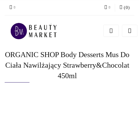
(
0
)
Zaloguj się
Zarejestruj się
Dodaj zgłoszenie
ORGANIC SHOP Body Desserts Mus Do
Ciała Nawilżający Strawberry&Chocolat
450ml