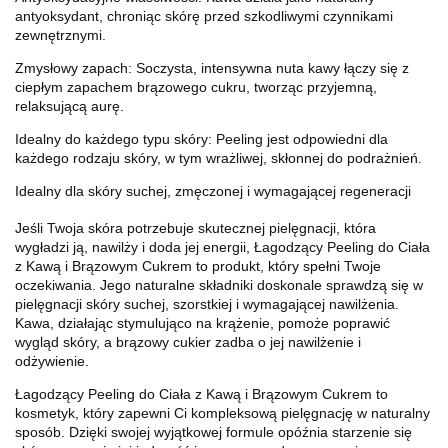
antyoksydant, chroniąc skórę przed szkodliwymi czynnikami
zewnętrznymi.
Zmysłowy zapach: Soczysta, intensywna nuta kawy łączy się z
ciepłym zapachem brązowego cukru, tworząc przyjemną,
relaksującą aurę.
Idealny do każdego typu skóry: Peeling jest odpowiedni dla
każdego rodzaju skóry, w tym wrażliwej, skłonnej do podrażnień.
Idealny dla skóry suchej, zmęczonej i wymagającej regeneracji
Jeśli Twoja skóra potrzebuje skutecznej pielęgnacji, która
wygładzi ją, nawilży i doda jej energii, Łagodzący Peeling do Ciała
z Kawą i
Brązowym Cukrem to produkt, który spełni Twoje
oczekiwania. Jego naturalne składniki doskonale sprawdzą się w
pielęgnacji skóry suchej, szorstkiej i wymagającej nawilżenia.
Kawa, działając stymulująco na krążenie, pomoże poprawić
wygląd skóry, a brązowy cukier zadba o jej nawilżenie i
odżywienie.
Łagodzący Peeling do Ciała z Kawą i Brązowym Cukrem to
kosmetyk, który zapewni Ci kompleksową pielęgnację w naturalny
sposób. Dzięki swojej wyjątkowej formule opóźnia starzenie się