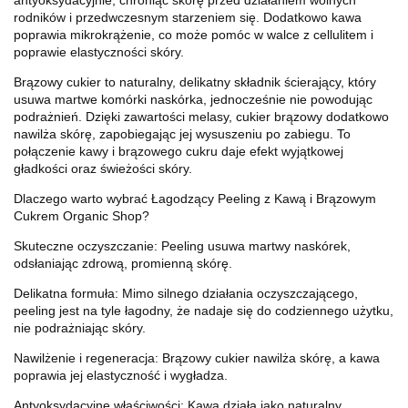
rodników i przedwczesnym starzeniem się. Dodatkowo kawa
poprawia mikrokrążenie, co może pomóc w walce z cellulitem i
poprawie elastyczności skóry.
Brązowy cukier to naturalny, delikatny składnik ścierający, który
usuwa martwe komórki naskórka, jednocześnie nie powodując
podrażnień. Dzięki zawartości melasy, cukier brązowy dodatkowo
nawilża skórę, zapobiegając jej wysuszeniu po zabiegu. To
połączenie kawy i brązowego cukru daje efekt wyjątkowej
gładkości oraz świeżości skóry.
Dlaczego warto wybrać Łagodzący Peeling z Kawą i Brązowym
Cukrem Organic Shop?
Skuteczne oczyszczanie: Peeling usuwa martwy naskórek,
odsłaniając zdrową, promienną skórę.
Delikatna formuła: Mimo silnego działania oczyszczającego,
peeling jest na tyle łagodny, że nadaje się do codziennego użytku,
nie podrażniając skóry.
Nawilżenie i regeneracja: Brązowy cukier nawilża skórę, a kawa
poprawia jej elastyczność i wygładza.
Antyoksydacyjne właściwości: Kawa działa jako naturalny