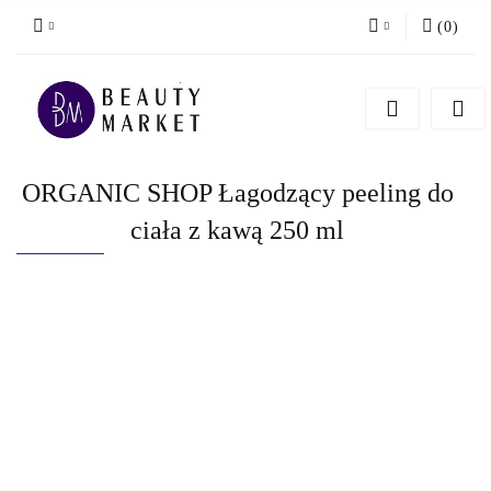
(
0
)
Zaloguj się
Zarejestruj się
Dodaj zgłoszenie
ORGANIC SHOP Łagodzący peeling do
ciała z kawą 250 ml