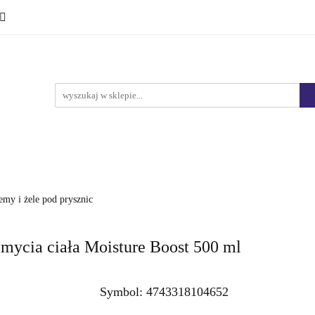
Ciało i kąpiel
Mężczyźni
Dzieci
Makijaż
Marki
HURT
Bestsellery
Promocje
Nowości
yźni
Dzieci
Makijaż
Perfumy
Health & Care
emy i żele pod prysznic
ycia ciała Moisture Boost 500 ml
Symbol:
4743318104652