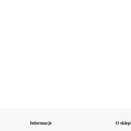
Beauty Jar Orzeźwiający żel pod prysznic
Citrus Fresh 250ml
23.37
Beauty Ja
żel pod pr
23.52
Informacje
O sklep