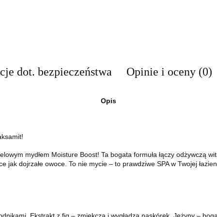
cje dot. bezpieczeństwa
Opinie i oceny (0)
Opis
aksamit!
lowym mydłem Moisture Boost! Ta bogata formuła łączy odżywczą witam
ące jak dojrzałe owoce. To nie mycie – to prawdziwe SPA w Twojej łazien
odnikami. Ekstrakt z fig – zmiękcza i wygładza naskórek. Jeżyny – boga