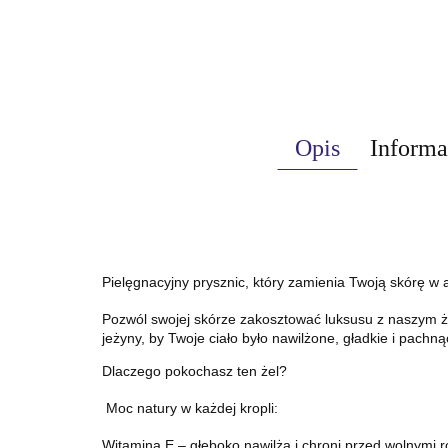
Opis
Informa
Pielęgnacyjny prysznic, który zamienia Twoją skórę w 
Pozwól swojej skórze zakosztować luksusu z naszym że
jeżyny, by Twoje ciało było nawilżone, gładkie i pachn
Dlaczego pokochasz ten żel?
Moc natury w każdej kropli:
Witamina E – głęboko nawilża i chroni przed wolnymi r