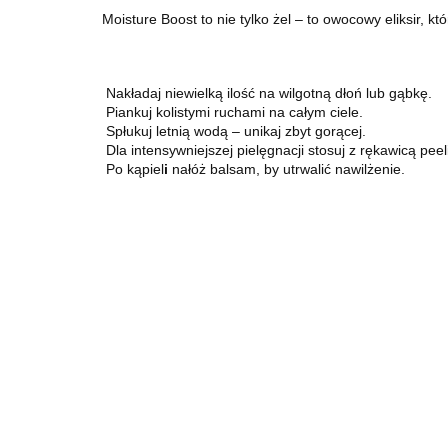
Moisture Boost to nie tylko żel – to owocowy eliksir, k
Nakładaj niewielką ilość na wilgotną dłoń lub gąbkę.
Piankuj kolistymi ruchami na całym ciele.
Spłukuj letnią wodą – unikaj zbyt gorącej.
Dla intensywniejszej pielęgnacji stosuj z rękawicą peel
Po kąpiel
i
nałóż balsam, by utrwalić nawilżenie.