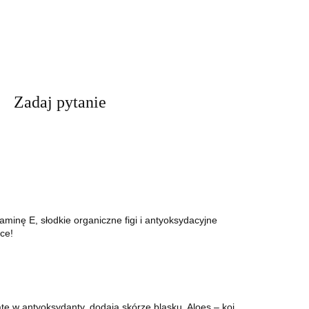
Zadaj pytanie
inę E, słodkie organiczne figi i antyoksydacyjne
ce!
te w antyoksydanty, dodają skórze blasku. Aloes – koi