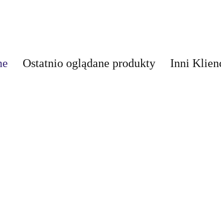
ne
Ostatnio oglądane produkty
Inni Klien
AIR-VAL
AMALFI