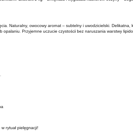
ęcia. Naturalny, owocowy aromat – subtelny i uwodzicielski. Delikatna,
ub opalaniu. Przyjemne uczucie czystośc
i
bez naruszania warstwy lipido
.
na
w rytuał pielęgnacji!