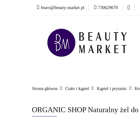
biuro@beauty-market.pl
730629670
Włosy
Twarz
Health & Care
Włosy
Twarz
Ciało i kąpiel
Mężcz
Nowości
Strona główna
Ciało i kąpiel
Kąpiel i prysznic
Kr
ORGANIC SHOP Naturalny żel do m