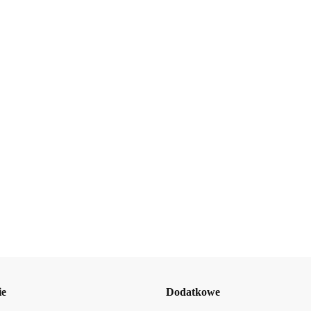
Beauty Jar Żel pod prysznic
Amalfi-dent
a boss 2w1 250ml
24.73
r Yummy Coconut Ritmico nawilżający
ysznic 400 ml
b2Hair
ie
Dodatkowe