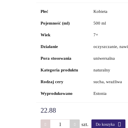
Płeć
Kobieta
Pojemność (ml)
500 ml
Wiek
7+
Działanie
oczyszczanie, nawi
Pora stosowania
uniwersalna
Kategoria produktu
naturalny
Rodzaj cery
sucha, wrażliwa
Wyprodukowano
Estonia
22.88
szt.
Do koszyka