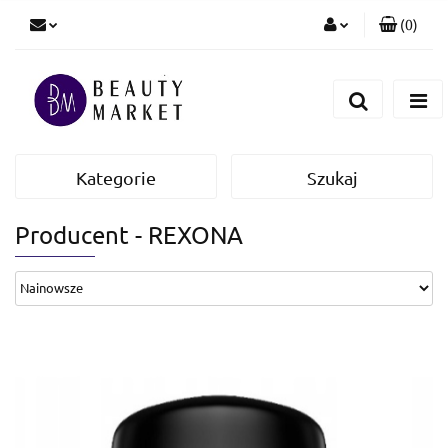
(
0
)
Zaloguj się
Zarejestruj się
Dodaj zgłoszenie
Kategorie
Szukaj
Producent - REXONA